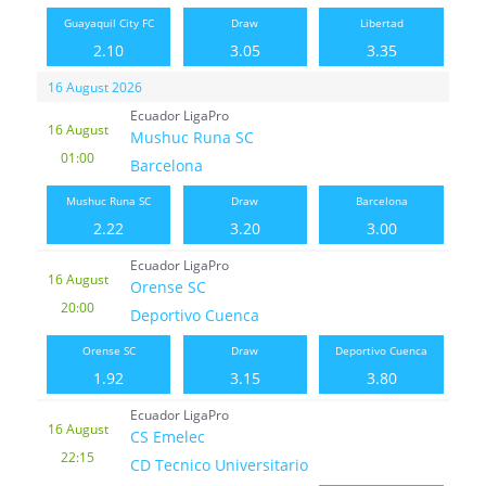
Guayaquil City FC
Draw
Libertad
2.10
3.05
3.35
16 August 2026
Ecuador LigaPro
16 August
Mushuc Runa SC
01:00
Barcelona
Mushuc Runa SC
Draw
Barcelona
2.22
3.20
3.00
Ecuador LigaPro
16 August
Orense SC
20:00
Deportivo Cuenca
Orense SC
Draw
Deportivo Cuenca
1.92
3.15
3.80
Ecuador LigaPro
16 August
CS Emelec
22:15
CD Tecnico Universitario