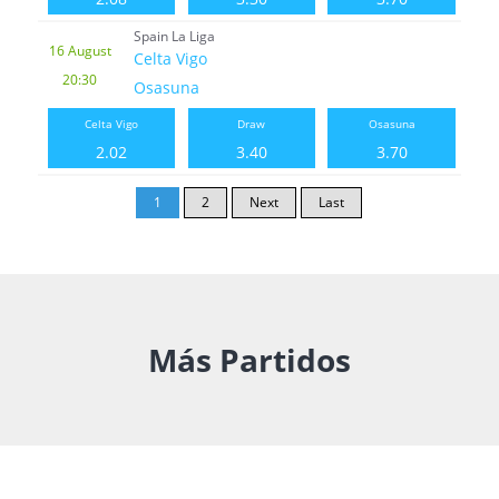
Spain La Liga
16 August
Celta Vigo
20:30
Osasuna
Celta Vigo
Draw
Osasuna
2.02
3.40
3.70
1
2
Next
Last
Más Partidos