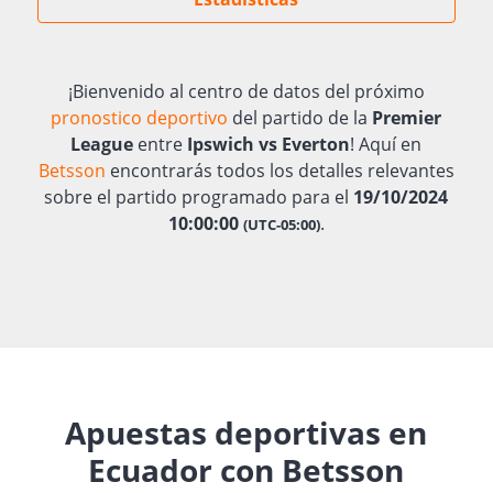
¡Bienvenido al centro de datos del próximo
pronostico deportivo
del partido de la
Premier
League
entre
Ipswich vs Everton
! Aquí en
Betsson
encontrarás todos los detalles relevantes
sobre el partido programado para el
19/10/2024
10:00:00
.
(UTC-05:00)
Apuestas deportivas en
Ecuador con Betsson