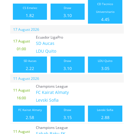
CD Tecnico
CS Emelec
Draw
Universitario
1.82
3.10
4.45
17 August 2026
Ecuador LigaPro
17 August
SD Aucas
01:00
LDU Quito
SD Aucas
Draw
LDU Quito
2.22
3.10
3.05
11 August 2026
Champions League
11 August
FC Kairat Almaty
16:00
Levski Sofia
FC Kairat Almaty
Draw
Levski Sofia
2.58
3.15
2.88
Champions League
11 August
Sabah Baku FK