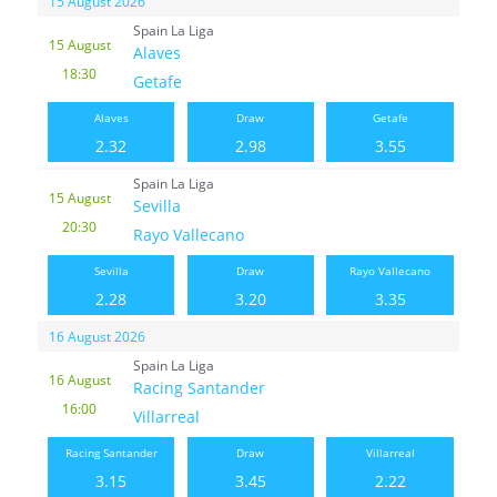
15 August 2026
Spain La Liga
15 August
Alaves
18:30
Getafe
Alaves
Draw
Getafe
2.32
2.98
3.55
Spain La Liga
15 August
Sevilla
20:30
Rayo Vallecano
Sevilla
Draw
Rayo Vallecano
2.28
3.20
3.35
16 August 2026
Spain La Liga
16 August
Racing Santander
16:00
Villarreal
Racing Santander
Draw
Villarreal
3.15
3.45
2.22