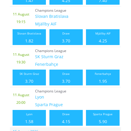
1.47
4.25
7.40
Champions League
11 August
Slovan Bratislava
19:15
Mjällby AIF
Slovan Bratislava
Draw
Mjällby AIF
1.82
3.70
4.25
Champions League
11 August
SK Sturm Graz
19:30
Fenerbahçe
SK Sturm Graz
Draw
Fenerbahçe
3.70
3.70
1.95
Champions League
11 August
Lyon
20:00
Sparta Prague
Lyon
Draw
Sparta Prague
1.58
4.15
5.90