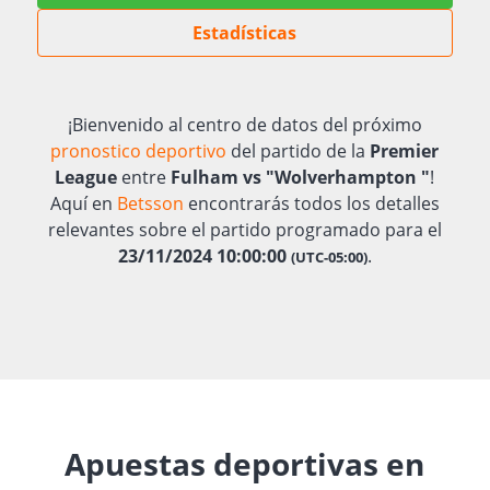
Estadísticas
¡Bienvenido al centro de datos del próximo
pronostico deportivo
del partido de la
Premier
League
entre
Fulham vs "Wolverhampton "
!
Aquí en
Betsson
encontrarás todos los detalles
relevantes sobre el partido programado para el
23/11/2024 10:00:00
.
(UTC-05:00)
Apuestas deportivas en