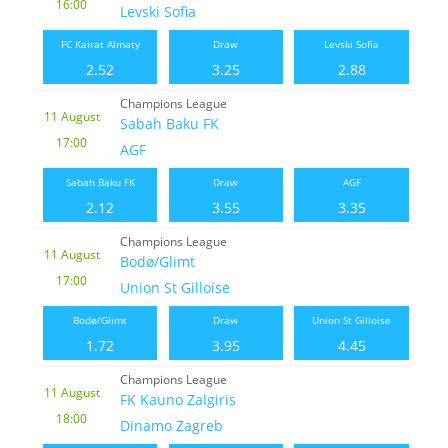
16:00
Levski Sofia
FC Kairat Almaty
Draw
Levski Sofia
2.52
3.25
2.88
Champions League
11 August
Sabah Baku FK
17:00
AGF
Sabah Baku FK
Draw
AGF
2.12
3.55
3.35
Champions League
11 August
Bodø/Glimt
17:00
Union St Gilloise
Bodø/Glimt
Draw
Union St Gilloise
1.72
3.95
4.45
Champions League
11 August
FK Kauno Zalgiris
18:00
Dinamo Zagreb