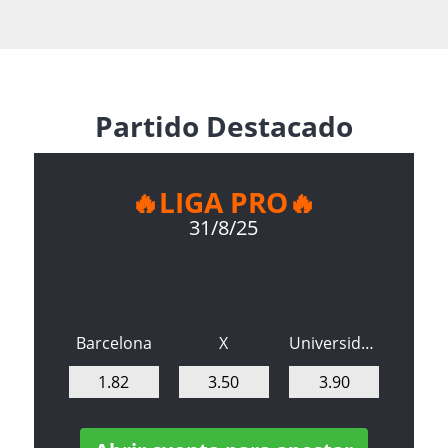
Partido Destacado
🔥LIGA PRO🔥
31/8/25
Barcelona
X
Universidad Catolica
1.82
3.50
3.90