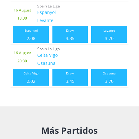
Spain La Liga
16 August
Espanyol
18:00
Levante
Espanyol
Draw
Levante
2.08
3.35
3.70
Spain La Liga
16 August
Celta Vigo
20:30
Osasuna
Celta Vigo
Draw
Osasuna
2.02
3.45
3.70
Más Partidos