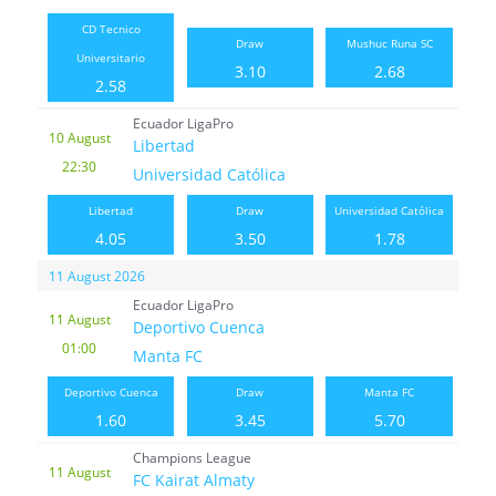
CD Tecnico
Draw
Mushuc Runa SC
Universitario
3.10
2.68
2.58
Ecuador LigaPro
10 August
Libertad
22:30
Universidad Católica
Libertad
Draw
Universidad Católica
4.05
3.50
1.78
11 August 2026
Ecuador LigaPro
11 August
Deportivo Cuenca
01:00
Manta FC
Deportivo Cuenca
Draw
Manta FC
1.60
3.45
5.70
Champions League
11 August
FC Kairat Almaty