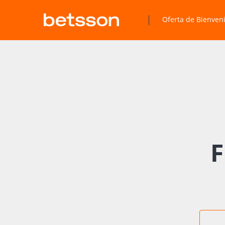
Oferta de Bienven
F