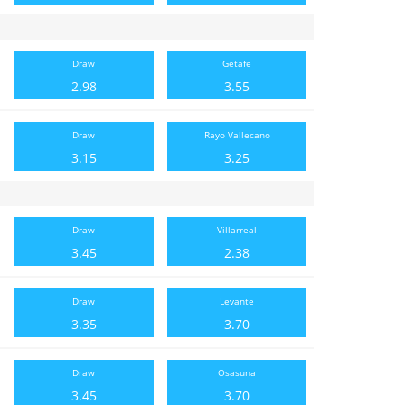
Draw
Getafe
2.98
3.55
Draw
Rayo Vallecano
3.15
3.25
Draw
Villarreal
3.45
2.38
Draw
Levante
3.35
3.70
Draw
Osasuna
3.45
3.70