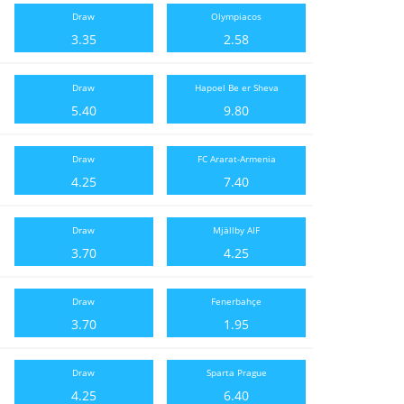
Draw
Olympiacos
3.35
2.58
Draw
Hapoel Be er Sheva
5.40
9.80
Draw
FC Ararat-Armenia
4.25
7.40
Draw
Mjällby AIF
3.70
4.25
Draw
Fenerbahçe
3.70
1.95
Draw
Sparta Prague
4.25
6.40