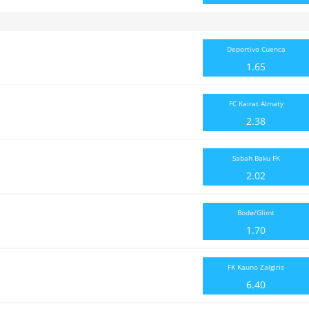
Deportivo Cuenca
1.65
FC Kairat Almaty
2.38
Sabah Baku FK
2.02
Bodø/Glimt
1.70
FK Kauno Zalgiris
6.40