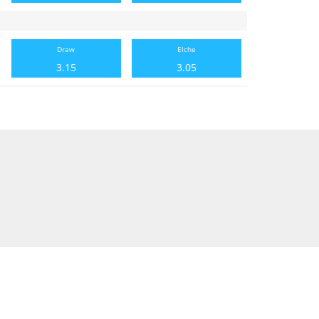
Draw
Elche
3.15
3.05