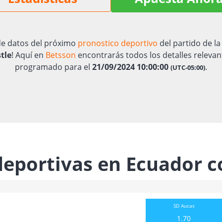
 de datos del próximo
pronostico deportivo
del partido de l
tle
! Aquí en
Betsson
encontrarás todos los detalles relevan
programado para el
21/09/2024 10:00:00
.
(UTC-05:00)
deportivas en Ecuador c
SD Aucas
1.70