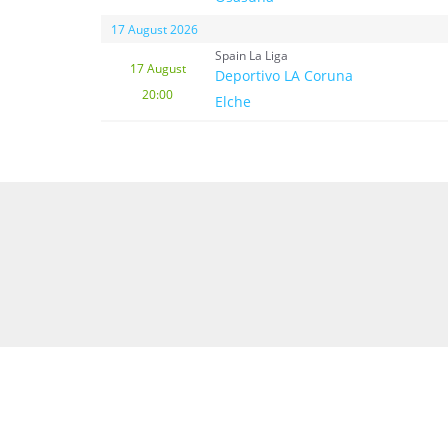
17 August 2026
Spain La Liga
17 August
Deportivo LA Coruna
20:00
Elche