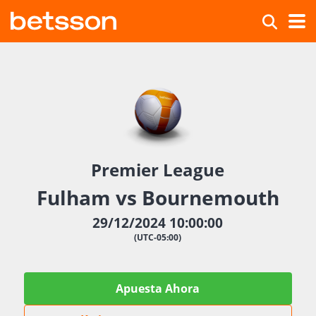
Premier League
Fulham vs Bournemouth
29/12/2024 10:00:00
(UTC-05:00)
Apuesta Ahora