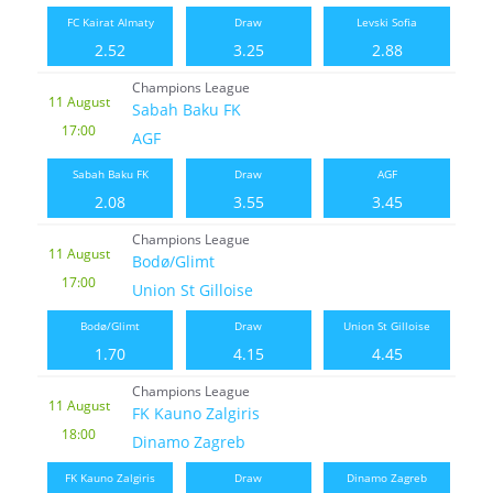
FC Kairat Almaty
Draw
Levski Sofia
2.52
3.25
2.88
Champions League
11 August
Sabah Baku FK
17:00
AGF
Sabah Baku FK
Draw
AGF
2.08
3.55
3.45
Champions League
11 August
Bodø/Glimt
17:00
Union St Gilloise
Bodø/Glimt
Draw
Union St Gilloise
1.70
4.15
4.45
Champions League
11 August
FK Kauno Zalgiris
18:00
Dinamo Zagreb
FK Kauno Zalgiris
Draw
Dinamo Zagreb