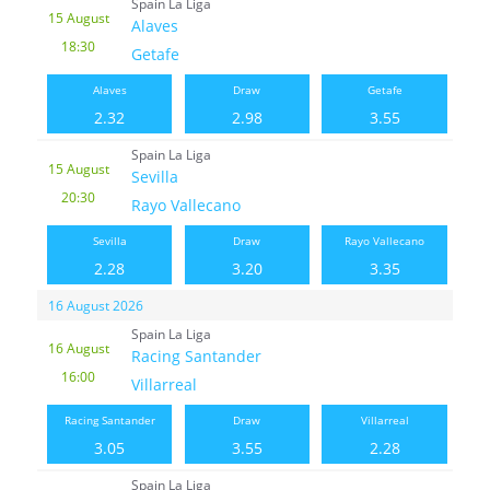
Spain La Liga
15 August
Alaves
18:30
Getafe
Alaves
Draw
Getafe
2.32
2.98
3.55
Spain La Liga
15 August
Sevilla
20:30
Rayo Vallecano
Sevilla
Draw
Rayo Vallecano
2.28
3.20
3.35
16 August 2026
Spain La Liga
16 August
Racing Santander
16:00
Villarreal
Racing Santander
Draw
Villarreal
3.05
3.55
2.28
Spain La Liga