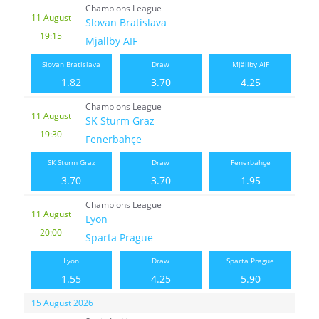
Champions League
11 August
Slovan Bratislava
19:15
Mjällby AIF
Slovan Bratislava
Draw
Mjällby AIF
1.82
3.70
4.25
Champions League
11 August
SK Sturm Graz
19:30
Fenerbahçe
SK Sturm Graz
Draw
Fenerbahçe
3.70
3.70
1.95
Champions League
11 August
Lyon
20:00
Sparta Prague
Lyon
Draw
Sparta Prague
1.55
4.25
5.90
15 August 2026