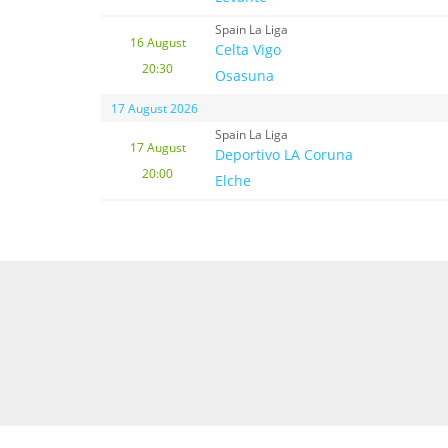
Spain La Liga
16 August
Celta Vigo
20:30
Osasuna
17 August 2026
Spain La Liga
17 August
Deportivo LA Coruna
20:00
Elche