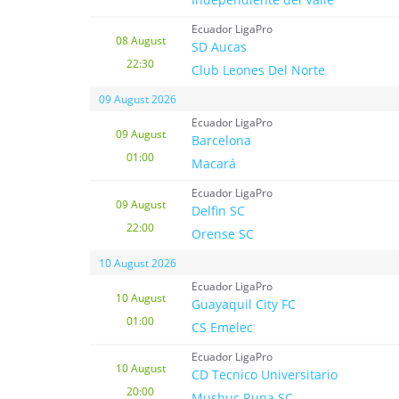
Ecuador LigaPro
08 August
SD Aucas
22:30
Club Leones Del Norte
09 August 2026
Ecuador LigaPro
09 August
Barcelona
01:00
Macará
Ecuador LigaPro
09 August
Delfin SC
22:00
Orense SC
10 August 2026
Ecuador LigaPro
10 August
Guayaquil City FC
01:00
CS Emelec
Ecuador LigaPro
10 August
CD Tecnico Universitario
20:00
Mushuc Runa SC