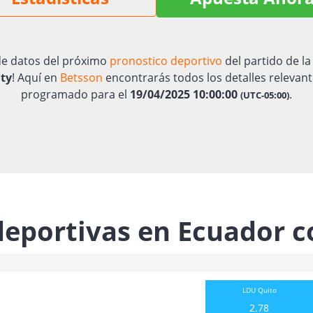
 de datos del próximo
pronostico deportivo
del partido de l
ity
! Aquí en
Betsson
encontrarás todos los detalles relevant
programado para el
19/04/2025 10:00:00
.
(UTC-05:00)
deportivas en Ecuador c
LDU Quito
2.78