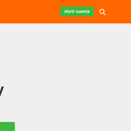
Abrir cuenta
y
a