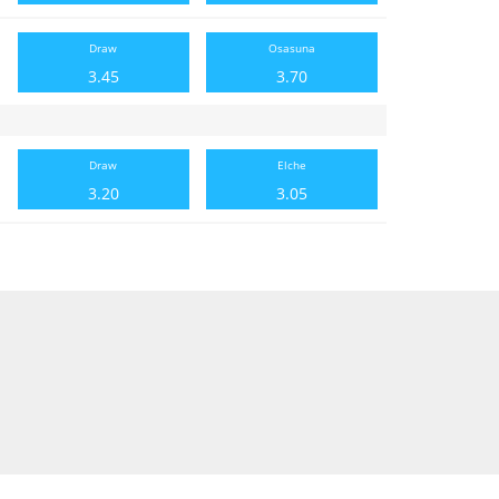
Draw
Osasuna
3.45
3.70
Draw
Elche
3.20
3.05