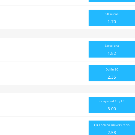
SD Aucas
1.70
Barcelona
1.82
Delfin SC
2.35
Guayaquil City FC
3.00
CD Tecnico Universitario
2.58