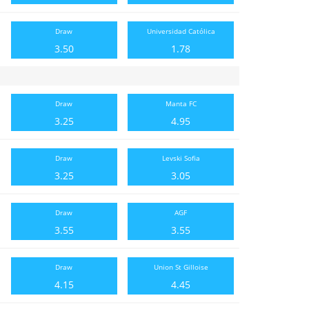
Draw
Universidad Católica
3.50
1.78
Draw
Manta FC
3.25
4.95
Draw
Levski Sofia
3.25
3.05
Draw
AGF
3.55
3.55
Draw
Union St Gilloise
4.15
4.45