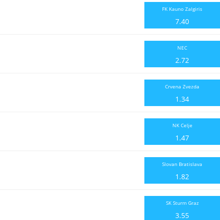
FK Kauno Zalgiris
7.40
NEC
2.72
Crvena Zvezda
1.34
NK Celje
1.47
Slovan Bratislava
1.82
SK Sturm Graz
3.55