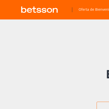
Oferta de Bienven