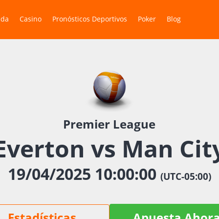
ida
Casino
Pronósticos Deportivos
Poker
Blog
Premier League
Everton vs Man Cit
19/04/2025 10:00:00
(UTC-05:00)
Estadísticas
Apuesta Ahor