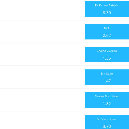
FK Kauno Zalgiris
8.30
NEC
2.62
Crvena Zvezda
1.35
NK Celje
1.47
Slovan Bratislava
1.82
SK Sturm Graz
3.70