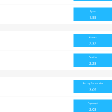
Lyon
1.55
Alaves
2.32
Sevilla
2.28
Racing Santander
3.05
Espanyol
2.08