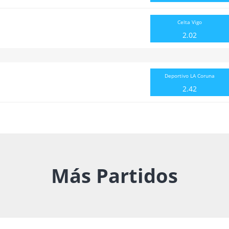
Celta Vigo
2.02
Deportivo LA Coruna
2.42
Más Partidos