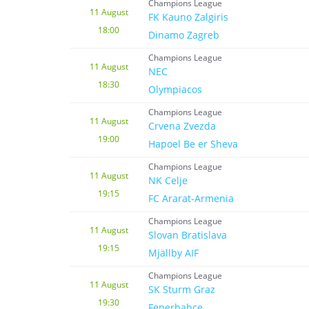
Champions League
11 August
FK Kauno Zalgiris
18:00
Dinamo Zagreb
Champions League
11 August
NEC
18:30
Olympiacos
Champions League
11 August
Crvena Zvezda
19:00
Hapoel Be er Sheva
Champions League
11 August
NK Celje
19:15
FC Ararat-Armenia
Champions League
11 August
Slovan Bratislava
19:15
Mjällby AIF
Champions League
11 August
SK Sturm Graz
19:30
Fenerbahçe