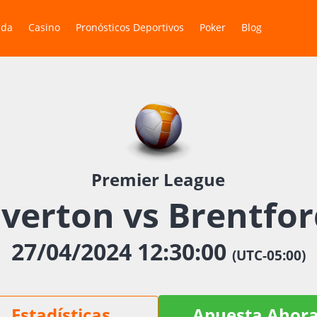
ida
Casino
Pronósticos Deportivos
Poker
Blog
Premier League
verton vs Brentfo
27/04/2024 12:30:00
(UTC-05:00)
Estadísticas
Apuesta Ahor