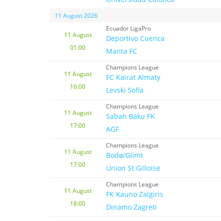
11 August 2026
Ecuador LigaPro
11 August
Deportivo Cuenca
01:00
Manta FC
Champions League
11 August
FC Kairat Almaty
16:00
Levski Sofia
Champions League
11 August
Sabah Baku FK
17:00
AGF
Champions League
11 August
Bodø/Glimt
17:00
Union St Gilloise
Champions League
11 August
FK Kauno Zalgiris
18:00
Dinamo Zagreb