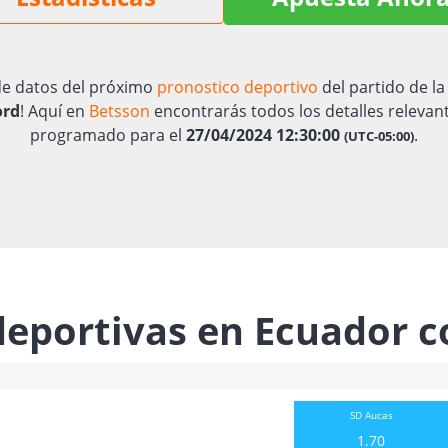
 de datos del próximo
pronostico deportivo
del partido de l
ord
! Aquí en
Betsson
encontrarás todos los detalles relevant
programado para el
27/04/2024 12:30:00
.
(UTC-05:00)
deportivas en Ecuador c
SD Aucas
1.70