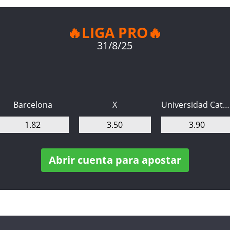
🔥LIGA PRO🔥
31/8/25
Barcelona
X
Universidad Catolica
1.82
3.50
3.90
Abrir cuenta para apostar