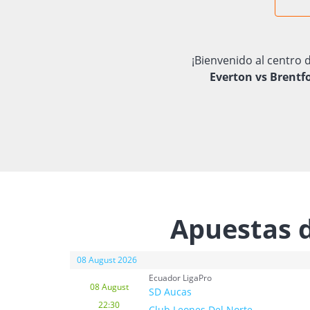
¡Bienvenido al centro
Everton vs Brentf
Apuestas 
08 August 2026
Ecuador LigaPro
08 August
SD Aucas
22:30
Club Leones Del Norte