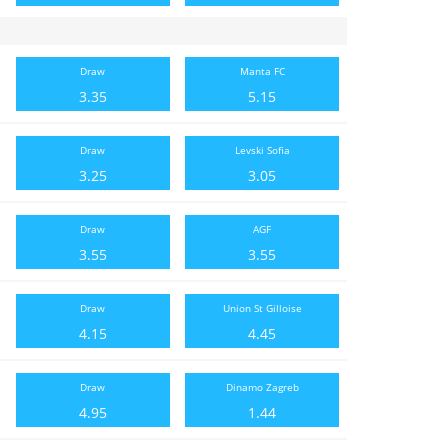
Draw
Manta FC
3.35
5.15
Draw
Levski Sofia
3.25
3.05
Draw
AGF
3.55
3.55
Draw
Union St Gilloise
4.15
4.45
Draw
Dinamo Zagreb
4.95
1.44