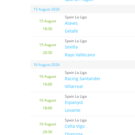
15 August 2026
Spain La Liga
15 August
Alaves
18:30
Getafe
Spain La Liga
15 August
Sevilla
20:30
Rayo Vallecano
16 August 2026
Spain La Liga
16 August
Racing Santander
16:00
Villarreal
Spain La Liga
16 August
Espanyol
18:00
Levante
Spain La Liga
16 August
Celta Vigo
20:30
Osasuna