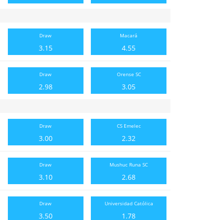
Draw
Macará
3.15
4.55
Draw
Orense SC
2.98
3.05
Draw
CS Emelec
3.00
2.32
Draw
Mushuc Runa SC
3.10
2.68
Draw
Universidad Católica
3.50
1.78