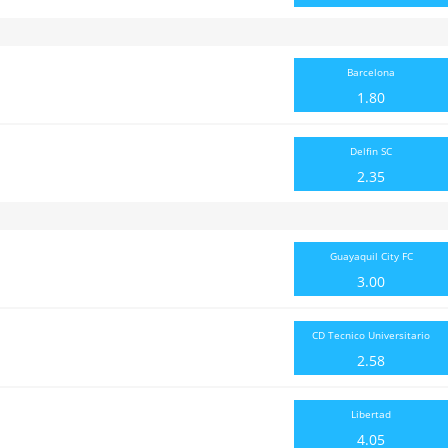
Barcelona
1.80
Delfin SC
2.35
Guayaquil City FC
3.00
CD Tecnico Universitario
2.58
Libertad
4.05