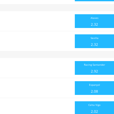
Alaves
2.32
Sevilla
2.32
Racing Santander
2.92
Espanyol
2.08
Celta Vigo
2.02