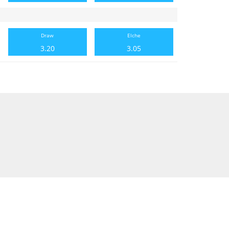
Draw
Elche
3.20
3.05