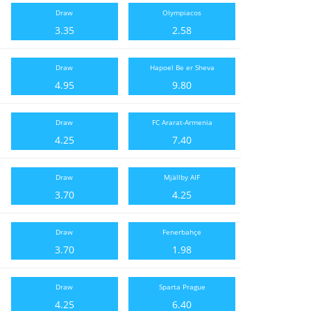
Draw
Olympiacos
3.35
2.58
Draw
Hapoel Be er Sheva
4.95
9.80
Draw
FC Ararat-Armenia
4.25
7.40
Draw
Mjällby AIF
3.70
4.25
Draw
Fenerbahçe
3.70
1.98
Draw
Sparta Prague
4.25
6.40