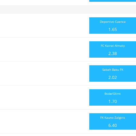
Deportivo Cuenca
1.65
FC Kairat Almaty
2.38
Sabah Baku FK
2.02
Bodø/Glimt
1.70
FK Kauno Zalgiris
6.40