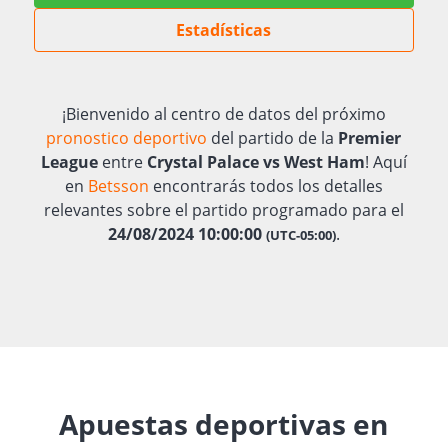
Estadísticas
¡Bienvenido al centro de datos del próximo
pronostico deportivo
del partido de la
Premier
League
entre
Crystal Palace vs West Ham
! Aquí
en
Betsson
encontrarás todos los detalles
relevantes sobre el partido programado para el
24/08/2024 10:00:00
.
(UTC-05:00)
Apuestas deportivas en