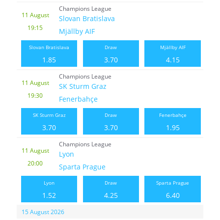
Champions League
11 August
Slovan Bratislava
19:15
Mjällby AIF
Slovan Bratislava
Draw
Mjällby AIF
1.85
3.70
4.15
Champions League
11 August
SK Sturm Graz
19:30
Fenerbahçe
SK Sturm Graz
Draw
Fenerbahçe
3.70
3.70
1.95
Champions League
11 August
Lyon
20:00
Sparta Prague
Lyon
Draw
Sparta Prague
1.52
4.25
6.40
15 August 2026