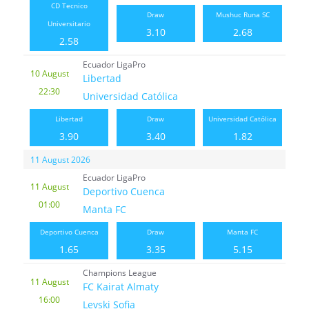
CD Tecnico
Draw
Mushuc Runa SC
Universitario
3.10
2.68
2.58
Ecuador LigaPro
10 August
Libertad
22:30
Universidad Católica
Libertad
Draw
Universidad Católica
3.90
3.40
1.82
11 August 2026
Ecuador LigaPro
11 August
Deportivo Cuenca
01:00
Manta FC
Deportivo Cuenca
Draw
Manta FC
1.65
3.35
5.15
Champions League
11 August
FC Kairat Almaty
16:00
Levski Sofia