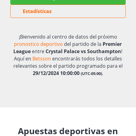
Estadísticas
¡Bienvenido al centro de datos del próximo
pronostico deportivo
del partido de la
Premier
League
entre
Crystal Palace vs Southampton
!
Aquí en
Betsson
encontrarás todos los detalles
relevantes sobre el partido programado para el
29/12/2024 10:00:00
.
(UTC-05:00)
Apuestas deportivas en