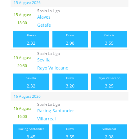
15 August 2026
Spain La Liga
15 August
Alaves
18:30
Getafe
Alaves
Draw
Getafe
2.32
2.98
3.55
Spain La Liga
15 August
Sevilla
20:30
Rayo Vallecano
Sevilla
Draw
Rayo Vallecano
2.32
3.20
3.25
16 August 2026
Spain La Liga
16 August
Racing Santander
16:00
Villarreal
Racing Santander
Draw
Villarreal
3.45
3.55
2.08