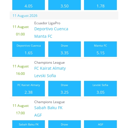
4.05
3.50
1.78
11 August 2026
Ecuador LigaPro
11 August
Deportivo Cuenca
01:00
Manta FC
Deportivo Cuenca
Draw
Manta FC
1.65
3.35
5.15
Champions League
11 August
FC Kairat Almaty
16:00
Levski Sofia
FC Kairat Almaty
Draw
Levski Sofia
2.38
3.25
3.05
Champions League
11 August
Sabah Baku FK
17:00
AGF
Sabah Baku FK
Draw
AGF