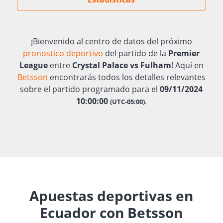
¡Bienvenido al centro de datos del próximo
pronostico deportivo
del partido de la
Premier
League
entre
Crystal Palace vs Fulham
! Aquí en
Betsson
encontrarás todos los detalles relevantes
sobre el partido programado para el
09/11/2024
10:00:00
.
(UTC-05:00)
Apuestas deportivas en
Ecuador con Betsson