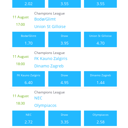
2.02
3.55
3.55
Champions League
11 August
Bodø/Glimt
17:00
Union St Gilloise
Bodø/Glimt
Draw
Union St Gilloise
1.70
3.95
4.70
Champions League
11 August
FK Kauno Zalgiris
18:00
Dinamo Zagreb
FK Kauno Zalgiris
Draw
Dinamo Zagreb
6.40
4.95
1.44
Champions League
11 August
NEC
18:30
Olympiacos
NEC
Draw
Olympiacos
2.72
3.35
2.58