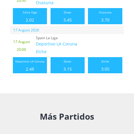
20:30
Osasuna
Celta Vigo
Draw
Osasuna
2.02
3.45
3.70
17 August 2026
Spain La Liga
17 August
Deportivo LA Coruna
20:00
Elche
Deportivo LA Coruna
Draw
Elche
2.48
3.15
3.05
Más Partidos