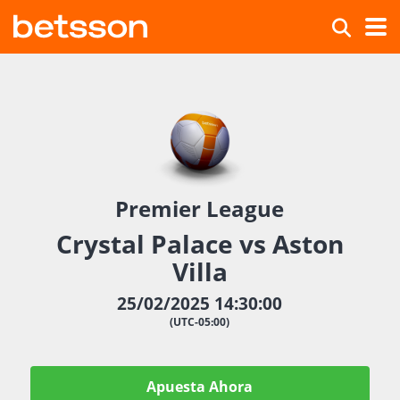
Premier League
Crystal Palace vs Aston
Villa
25/02/2025 14:30:00
(UTC-05:00)
Apuesta Ahora