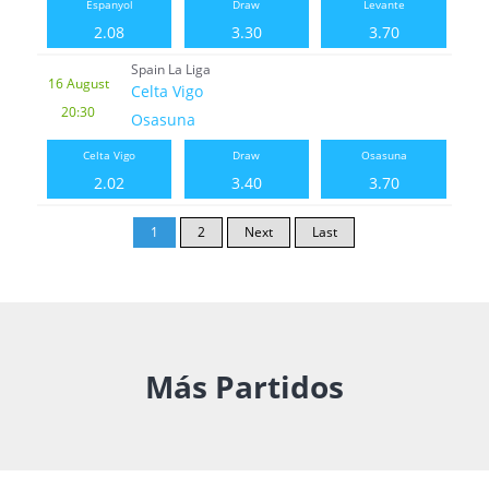
Espanyol
Draw
Levante
2.08
3.30
3.70
Spain La Liga
16 August
Celta Vigo
20:30
Osasuna
Celta Vigo
Draw
Osasuna
2.02
3.40
3.70
1
2
Next
Last
Más Partidos