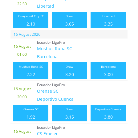
22:30
Libertad
Guayaquil City FC
Draw
Libertad
2.10
3.05
3.35
16 August 2026
Ecuador LigaPro
16 August
Mushuc Runa SC
01:00
Barcelona
Mushuc Runa SC
Draw
Barcelona
2.22
3.20
3.00
Ecuador LigaPro
16 August
Orense SC
20:00
Deportivo Cuenca
Orense SC
Draw
Deportivo Cuenca
1.92
3.15
3.80
Ecuador LigaPro
16 August
CS Emelec