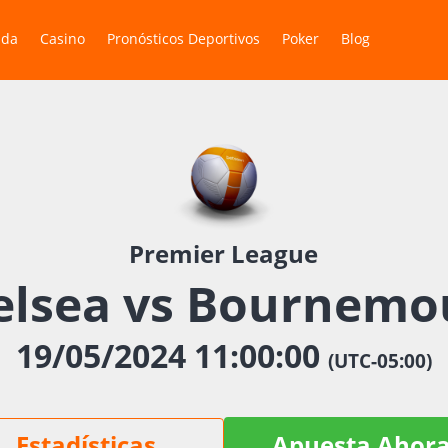
ida
Casino
Pronósticos Deportivos
Poker
Blog
Premier League
elsea vs Bournemo
19/05/2024 11:00:00
(UTC-05:00)
Estadísticas
Apuesta Ahor