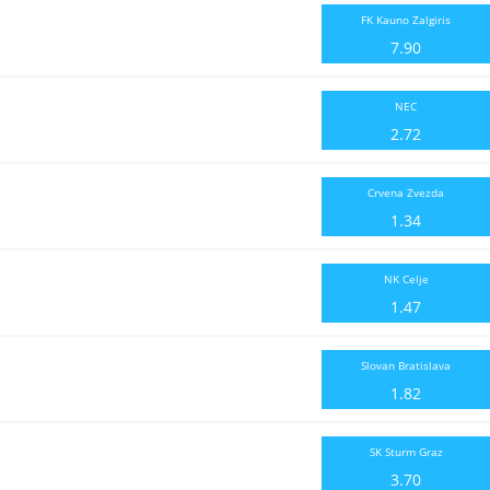
FK Kauno Zalgiris
7.90
NEC
2.72
Crvena Zvezda
1.34
NK Celje
1.47
Slovan Bratislava
1.82
SK Sturm Graz
3.70