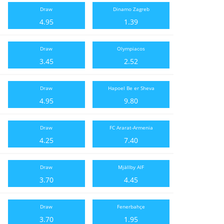
Draw
Dinamo Zagreb
4.95
1.39
Draw
Olympiacos
3.45
2.52
Draw
Hapoel Be er Sheva
4.95
9.80
Draw
FC Ararat-Armenia
4.25
7.40
Draw
Mjällby AIF
3.70
4.45
Draw
Fenerbahçe
3.70
1.95