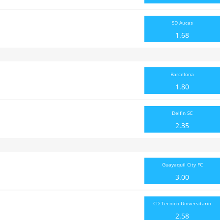
SD Aucas
1.68
Barcelona
1.80
Delfin SC
2.35
Guayaquil City FC
3.00
CD Tecnico Universitario
2.58