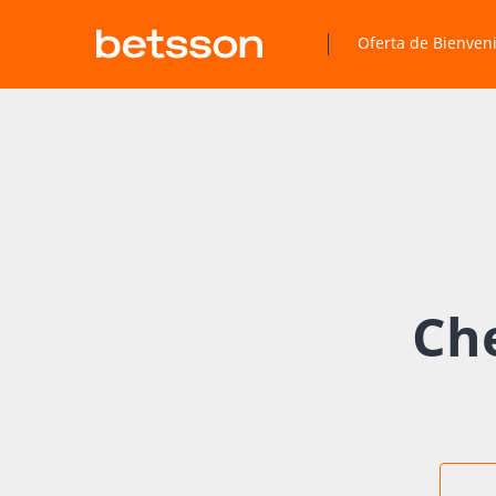
Oferta de Bienven
Ch