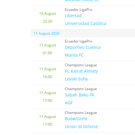
Ecuador LigaPro
10 August
Libertad
22:30
Universidad Católica
11 August 2026
Ecuador LigaPro
11 August
Deportivo Cuenca
01:00
Manta FC
Champions League
11 August
FC Kairat Almaty
16:00
Levski Sofia
Champions League
11 August
Sabah Baku FK
17:00
AGF
Champions League
11 August
Bodø/Glimt
17:00
Union St Gilloise