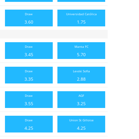
Draw
Universidad Católica
3.60
1.75
Draw
Manta FC
3.45
5.70
Draw
Levski Sofia
3.35
2.88
Draw
AGF
3.55
3.25
Draw
Union St Gilloise
4.25
4.25