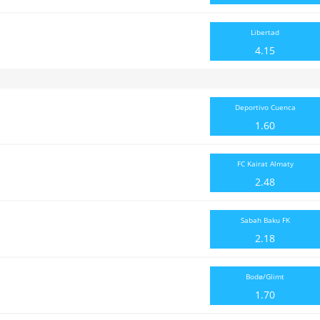
Libertad
4.15
Deportivo Cuenca
1.60
FC Kairat Almaty
2.48
Sabah Baku FK
2.18
Bodø/Glimt
1.70