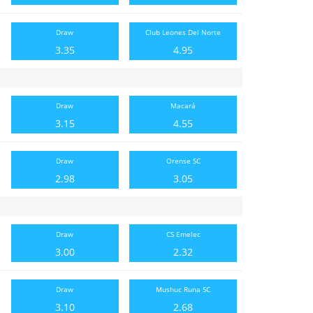
Draw
Club Leones Del Norte
3.35
4.95
Draw
Macará
3.15
4.55
Draw
Orense SC
2.98
3.05
Draw
CS Emelec
3.00
2.32
Draw
Mushuc Runa SC
3.10
2.68