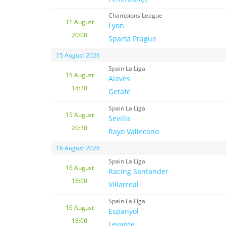
Champions League
11 August
Lyon
20:00
Sparta Prague
15 August 2026
Spain La Liga
15 August
Alaves
18:30
Getafe
Spain La Liga
15 August
Sevilla
20:30
Rayo Vallecano
16 August 2026
Spain La Liga
16 August
Racing Santander
16:00
Villarreal
Spain La Liga
16 August
Espanyol
18:00
Levante