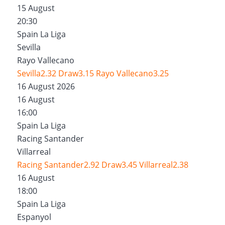
15 August
20:30
Spain La Liga
Sevilla
Rayo Vallecano
Sevilla
2.32
Draw
3.15
Rayo Vallecano
3.25
16 August 2026
16 August
16:00
Spain La Liga
Racing Santander
Villarreal
Racing Santander
2.92
Draw
3.45
Villarreal
2.38
16 August
18:00
Spain La Liga
Espanyol