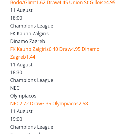
Bodø/Glimt
1.62
Draw
4.45
Union St Gilloise
4.95
11 August
18:00
Champions League
FK Kauno Zalgiris
Dinamo Zagreb
FK Kauno Zalgiris
6.40
Draw
4.95
Dinamo
Zagreb
1.44
11 August
18:30
Champions League
NEC
Olympiacos
NEC
2.72
Draw
3.35
Olympiacos
2.58
11 August
19:00
Champions League