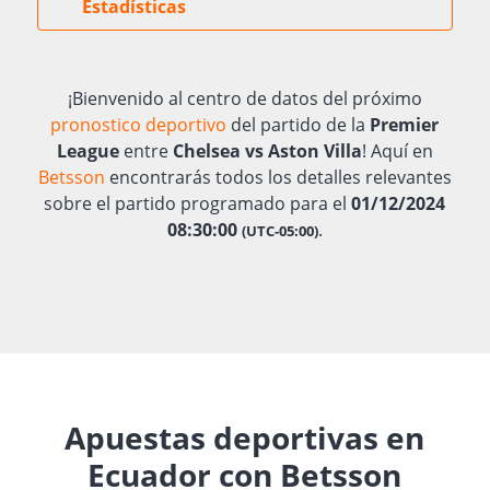
Estadísticas
¡Bienvenido al centro de datos del próximo
pronostico deportivo
del partido de la
Premier
League
entre
Chelsea vs Aston Villa
! Aquí en
Betsson
encontrarás todos los detalles relevantes
sobre el partido programado para el
01/12/2024
08:30:00
.
(UTC-05:00)
Apuestas deportivas en
Ecuador con Betsson