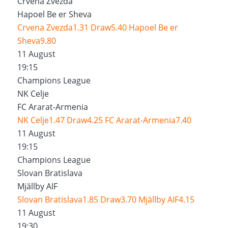
Crvena Zvezda
Hapoel Be er Sheva
Crvena Zvezda
1.31
Draw
5.40
Hapoel Be er
Sheva
9.80
11 August
19:15
Champions League
NK Celje
FC Ararat-Armenia
NK Celje
1.47
Draw
4.25
FC Ararat-Armenia
7.40
11 August
19:15
Champions League
Slovan Bratislava
Mjällby AIF
Slovan Bratislava
1.85
Draw
3.70
Mjällby AIF
4.15
11 August
19:30