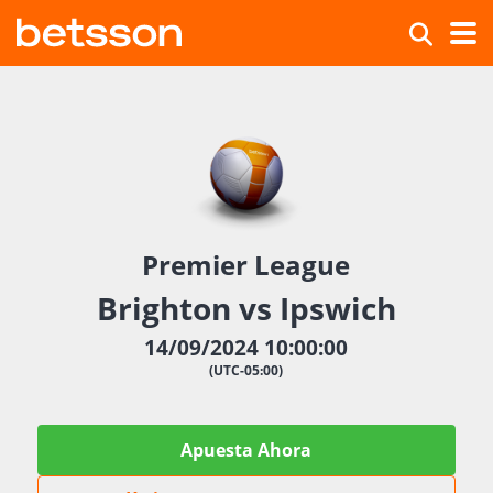
Premier League
Brighton vs Ipswich
14/09/2024 10:00:00
(UTC-05:00)
Apuesta Ahora