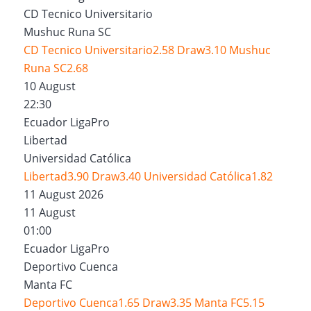
CD Tecnico Universitario
Mushuc Runa SC
CD Tecnico Universitario
2.58
Draw
3.10
Mushuc
Runa SC
2.68
10 August
22:30
Ecuador LigaPro
Libertad
Universidad Católica
Libertad
3.90
Draw
3.40
Universidad Católica
1.82
11 August 2026
11 August
01:00
Ecuador LigaPro
Deportivo Cuenca
Manta FC
Deportivo Cuenca
1.65
Draw
3.35
Manta FC
5.15