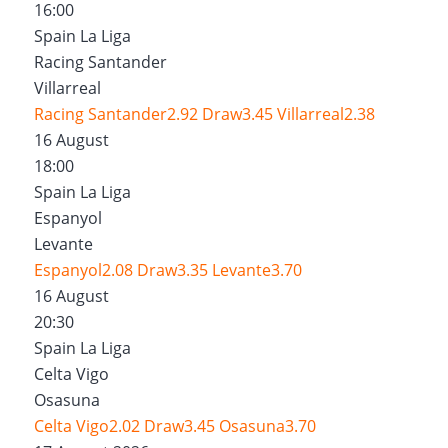
16:00
Spain La Liga
Racing Santander
Villarreal
Racing Santander
2.92
Draw
3.45
Villarreal
2.38
16 August
18:00
Spain La Liga
Espanyol
Levante
Espanyol
2.08
Draw
3.35
Levante
3.70
16 August
20:30
Spain La Liga
Celta Vigo
Osasuna
Celta Vigo
2.02
Draw
3.45
Osasuna
3.70