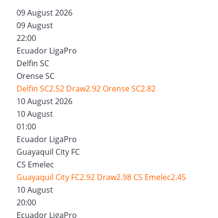
09 August 2026
09 August
22:00
Ecuador LigaPro
Delfin SC
Orense SC
Delfin SC
2.52
Draw
2.92
Orense SC
2.82
10 August 2026
10 August
01:00
Ecuador LigaPro
Guayaquil City FC
CS Emelec
Guayaquil City FC
2.92
Draw
2.98
CS Emelec
2.45
10 August
20:00
Ecuador LigaPro