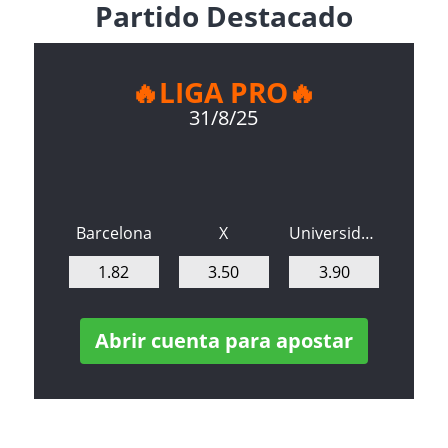
Partido Destacado
🔥LIGA PRO🔥
31/8/25
Barcelona
X
Universidad Catolica
1.82
3.50
3.90
Abrir cuenta para apostar