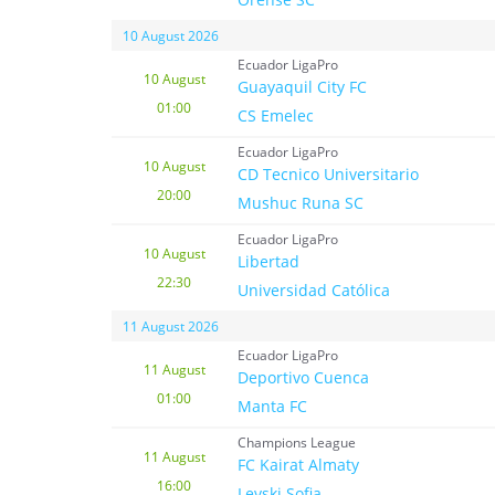
10 August 2026
Ecuador LigaPro
10 August
Guayaquil City FC
01:00
CS Emelec
Ecuador LigaPro
10 August
CD Tecnico Universitario
20:00
Mushuc Runa SC
Ecuador LigaPro
10 August
Libertad
22:30
Universidad Católica
11 August 2026
Ecuador LigaPro
11 August
Deportivo Cuenca
01:00
Manta FC
Champions League
11 August
FC Kairat Almaty
16:00
Levski Sofia