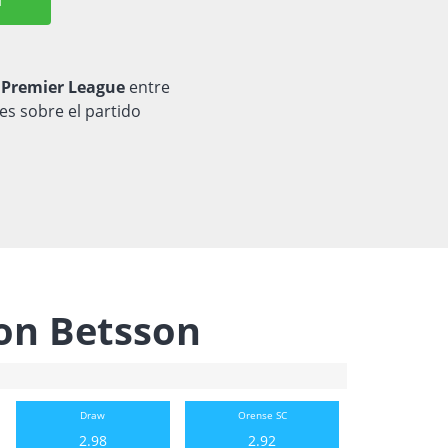
a
Premier League
entre
es sobre el partido
on Betsson
Draw
Orense SC
2.98
2.92