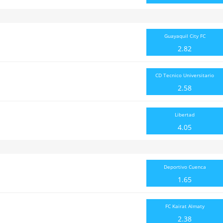
Guayaquil City FC
2.82
CD Tecnico Universitario
2.58
Libertad
4.05
Deportivo Cuenca
1.65
FC Kairat Almaty
2.38