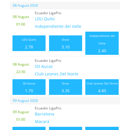
08 August 2026
Ecuador LigaPro
08 August
LDU Quito
01:00
Independiente del Valle
Independiente del
LDU Quito
Draw
Valle
2.78
3.10
2.40
Ecuador LigaPro
08 August
SD Aucas
22:30
Club Leones Del Norte
SD Aucas
Draw
Club Leones Del Norte
1.70
3.35
4.85
09 August 2026
Ecuador LigaPro
09 August
Barcelona
01:00
Macará