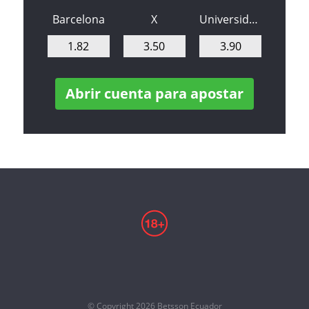
Barcelona
X
Universidad Catolica
1.82
3.50
3.90
Abrir cuenta para apostar
© Copyright
2026
Betsson Ecuador