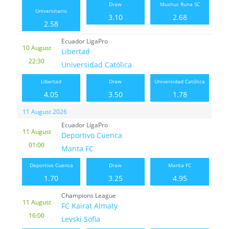
Draw
Mushuc Runa SC
Universitario
3.10
2.68
2.58
Ecuador LigaPro
10 August
Libertad
22:30
Universidad Católica
Libertad
Draw
Universidad Católica
4.05
3.50
1.78
11 August 2026
Ecuador LigaPro
11 August
Deportivo Cuenca
01:00
Manta FC
Deportivo Cuenca
Draw
Manta FC
1.70
3.25
4.95
Champions League
11 August
FC Kairat Almaty
16:00
Levski Sofia