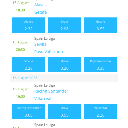
15 August
Alaves
18:30
Getafe
Alaves
Draw
Getafe
2.32
2.98
3.55
Spain La Liga
15 August
Sevilla
20:30
Rayo Vallecano
Sevilla
Draw
Rayo Vallecano
2.28
3.20
3.35
16 August 2026
Spain La Liga
16 August
Racing Santander
16:00
Villarreal
Racing Santander
Draw
Villarreal
3.05
3.55
2.28
Spain La Liga