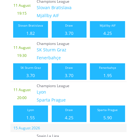
Champions League
11 August
Slovan Bratislava
19:15
Mjällby AIF
Slovan Bratislava
Draw
Mjällby AIF
1.82
3.70
4.25
Champions League
11 August
SK Sturm Graz
19:30
Fenerbahçe
SK Sturm Graz
Draw
Fenerbahçe
3.70
3.70
1.95
Champions League
11 August
Lyon
20:00
Sparta Prague
Lyon
Draw
Sparta Prague
1.55
4.25
5.90
15 August 2026
Spain La Liga