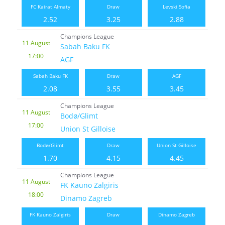
FC Kairat Almaty
Draw
Levski Sofia
2.52
3.25
2.88
Champions League
11 August
Sabah Baku FK
17:00
AGF
Sabah Baku FK
Draw
AGF
2.08
3.55
3.45
Champions League
11 August
Bodø/Glimt
17:00
Union St Gilloise
Bodø/Glimt
Draw
Union St Gilloise
1.70
4.15
4.45
Champions League
11 August
FK Kauno Zalgiris
18:00
Dinamo Zagreb
FK Kauno Zalgiris
Draw
Dinamo Zagreb