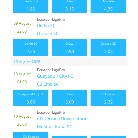
Barcelona
Draw
Macará
1.82
3.15
4.35
Ecuador LigaPro
09 August
Delfin SC
22:00
Orense SC
Delfin SC
Draw
Orense SC
2.35
2.98
3.05
10 August 2026
Ecuador LigaPro
10 August
Guayaquil City FC
01:00
CS Emelec
Guayaquil City FC
Draw
CS Emelec
3.00
3.00
2.32
Ecuador LigaPro
10 August
CD Tecnico Universitario
20:00
Mushuc Runa SC
CD Tecnico