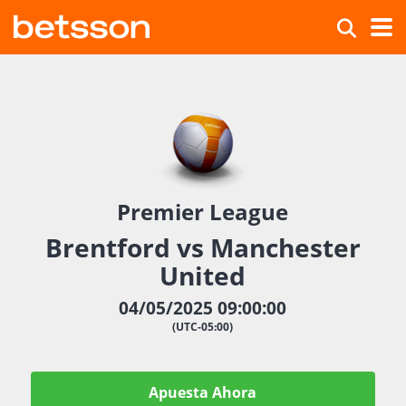
Premier League
Brentford vs Manchester
United
04/05/2025 09:00:00
(UTC-05:00)
Apuesta Ahora