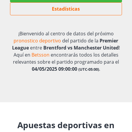
Estadísticas
¡Bienvenido al centro de datos del próximo
pronostico deportivo
del partido de la
Premier
League
entre
Brentford vs Manchester United
!
Aquí en
Betsson
encontrarás todos los detalles
relevantes sobre el partido programado para el
04/05/2025 09:00:00
.
(UTC-05:00)
Apuestas deportivas en