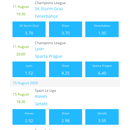
Champions League
11 August
SK Sturm Graz
19:30
Fenerbahçe
SK Sturm Graz
Draw
Fenerbahçe
3.70
3.70
1.95
Champions League
11 August
Lyon
20:00
Sparta Prague
Lyon
Draw
Sparta Prague
1.52
4.25
6.40
15 August 2026
Spain La Liga
15 August
Alaves
18:30
Getafe
Alaves
Draw
Getafe
2.32
2.98
3.55