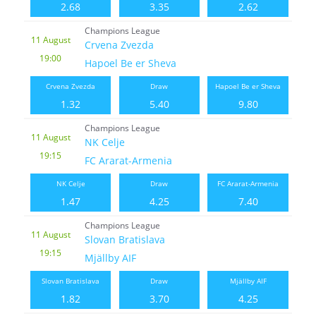
2.68
3.35
2.62
Champions League
11 August
Crvena Zvezda
19:00
Hapoel Be er Sheva
Crvena Zvezda
Draw
Hapoel Be er Sheva
1.32
5.40
9.80
Champions League
11 August
NK Celje
19:15
FC Ararat-Armenia
NK Celje
Draw
FC Ararat-Armenia
1.47
4.25
7.40
Champions League
11 August
Slovan Bratislava
19:15
Mjällby AIF
Slovan Bratislava
Draw
Mjällby AIF
1.82
3.70
4.25