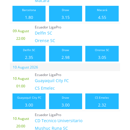
Macará
Barcelona
Draw
Macará
1.80
3.15
4.55
Ecuador LigaPro
09 August
Delfin SC
22:00
Orense SC
Delfin SC
Draw
Orense SC
2.35
2.98
3.05
10 August 2026
Ecuador LigaPro
10 August
Guayaquil City FC
01:00
CS Emelec
Guayaquil City FC
Draw
CS Emelec
3.00
3.00
2.32
Ecuador LigaPro
10 August
CD Tecnico Universitario
20:00
Mushuc Runa SC