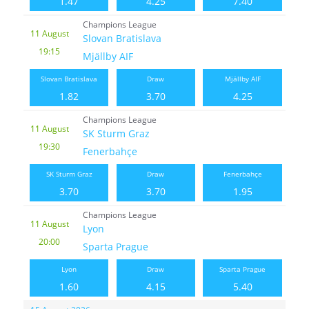
1.47
4.25
7.40
Champions League
11 August
Slovan Bratislava
19:15
Mjällby AIF
Slovan Bratislava
Draw
Mjällby AIF
1.82
3.70
4.25
Champions League
11 August
SK Sturm Graz
19:30
Fenerbahçe
SK Sturm Graz
Draw
Fenerbahçe
3.70
3.70
1.95
Champions League
11 August
Lyon
20:00
Sparta Prague
Lyon
Draw
Sparta Prague
1.60
4.15
5.40