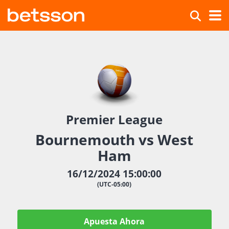
Premier League
Bournemouth vs West
Ham
16/12/2024 15:00:00
(UTC-05:00)
Apuesta Ahora