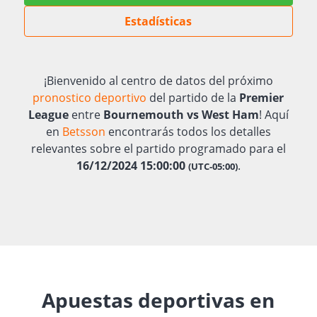
Estadísticas
¡Bienvenido al centro de datos del próximo
pronostico deportivo
del partido de la
Premier
League
entre
Bournemouth vs West Ham
! Aquí
en
Betsson
encontrarás todos los detalles
relevantes sobre el partido programado para el
16/12/2024 15:00:00
.
(UTC-05:00)
Apuestas deportivas en