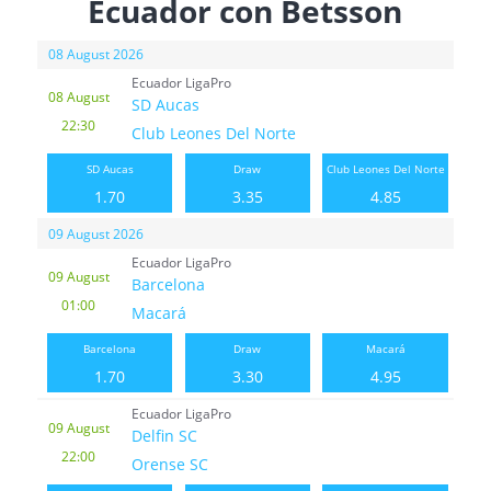
Ecuador con Betsson
08 August 2026
Ecuador LigaPro
08 August
SD Aucas
22:30
Club Leones Del Norte
SD Aucas
Draw
Club Leones Del Norte
1.70
3.35
4.85
09 August 2026
Ecuador LigaPro
09 August
Barcelona
01:00
Macará
Barcelona
Draw
Macará
1.70
3.30
4.95
Ecuador LigaPro
09 August
Delfin SC
22:00
Orense SC