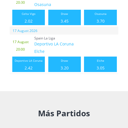
20:30
Osasuna
Celta Vigo
Draw
Osasuna
2.02
3.45
3.70
17 August 2026
Spain La Liga
17 August
Deportivo LA Coruna
20:00
Elche
Deportivo LA Coruna
Draw
Elche
2.42
3.20
3.05
Más Partidos