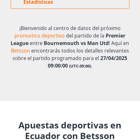
Estadísticas
¡Bienvenido al centro de datos del próximo
pronostico deportivo
del partido de la
Premier
League
entre
Bournemouth vs Man Utd
! Aquí en
Betsson
encontrarás todos los detalles relevantes
sobre el partido programado para el
27/04/2025
09:00:00
.
(UTC-05:00)
Apuestas deportivas en
Ecuador con Betsson