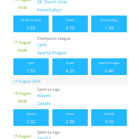
SK Sturm Graz
19:30
Fenerbahçe
SK Sturm Graz
Draw
Fenerbahçe
3.55
3.70
1.98
Champions League
11 August
Lyon
20:00
Sparta Prague
Lyon
Draw
Sparta Prague
1.52
4.25
6.40
15 August 2026
Spain La Liga
15 August
Alaves
18:30
Getafe
Alaves
Draw
Getafe
2.32
2.98
3.55
Spain La Liga
15 August
Sevilla