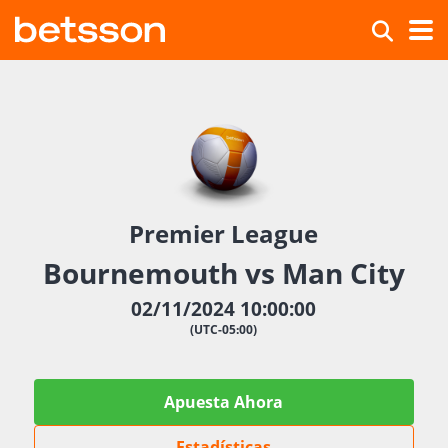
Premier League
Bournemouth vs Man City
02/11/2024 10:00:00
(UTC-05:00)
Apuesta Ahora
Estadísticas