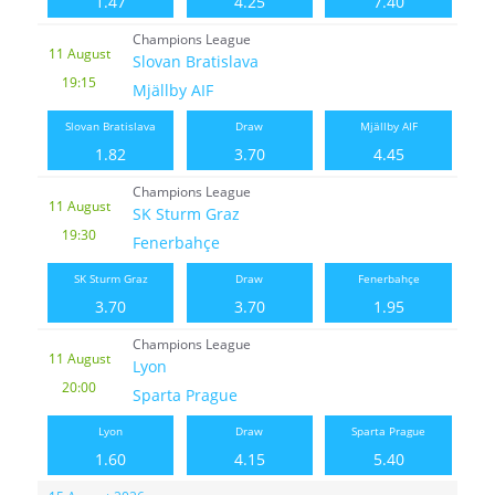
1.47
4.25
7.40
Champions League
11 August
Slovan Bratislava
19:15
Mjällby AIF
Slovan Bratislava
Draw
Mjällby AIF
1.82
3.70
4.45
Champions League
11 August
SK Sturm Graz
19:30
Fenerbahçe
SK Sturm Graz
Draw
Fenerbahçe
3.70
3.70
1.95
Champions League
11 August
Lyon
20:00
Sparta Prague
Lyon
Draw
Sparta Prague
1.60
4.15
5.40