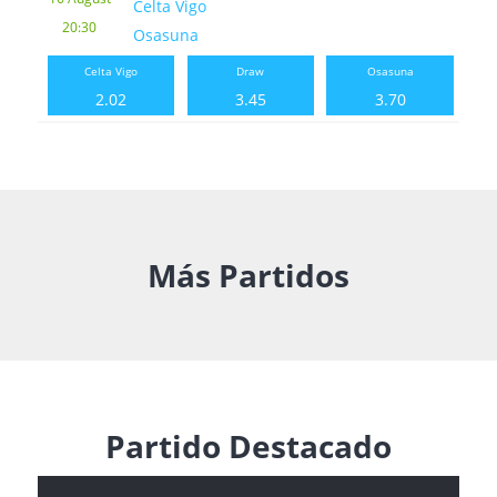
Celta Vigo
20:30
Osasuna
Celta Vigo
Draw
Osasuna
2.02
3.45
3.70
Más Partidos
Partido Destacado