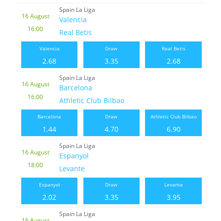
Spain La Liga
16 August
Valencia
16:00
Real Betis
Valencia
Draw
Real Betis
2.68
3.35
2.68
Spain La Liga
16 August
Barcelona
16:00
Athletic Club Bilbao
Barcelona
Draw
Athletic Club Bilbao
1.44
4.70
6.90
Spain La Liga
16 August
Espanyol
18:00
Levante
Espanyol
Draw
Levante
2.02
3.35
3.95
Spain La Liga
16 August