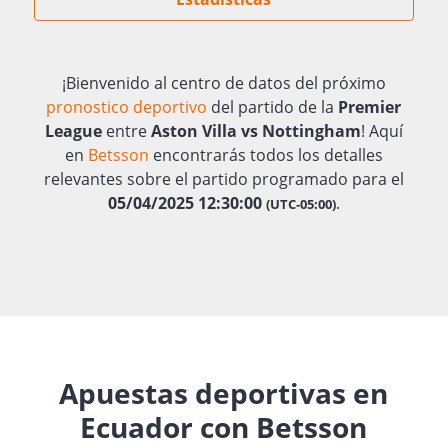
¡Bienvenido al centro de datos del próximo
pronostico deportivo
del partido de la
Premier
League
entre
Aston Villa vs Nottingham
! Aquí
en
Betsson
encontrarás todos los detalles
relevantes sobre el partido programado para el
05/04/2025 12:30:00
.
(UTC-05:00)
Apuestas deportivas en
Ecuador con Betsson