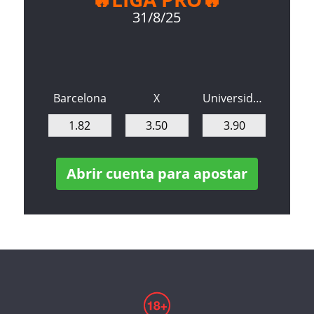
31/8/25
Barcelona
X
Universidad Catolica
1.82
3.50
3.90
Abrir cuenta para apostar