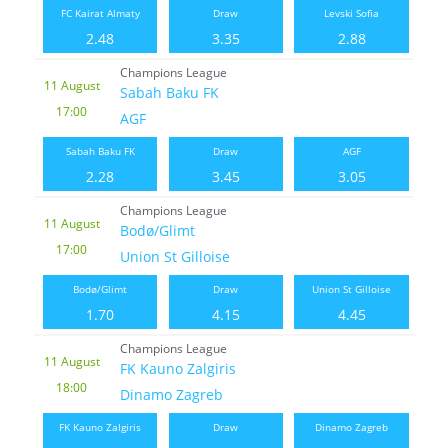
FC Kairat Almaty
Draw
Levski Sofia
2.48
3.35
2.88
Champions League
11 August
Sabah Baku FK
17:00
AGF
Sabah Baku FK
Draw
AGF
2.28
3.45
3.05
Champions League
11 August
Bodø/Glimt
17:00
Union St Gilloise
Bodø/Glimt
Draw
Union St Gilloise
1.70
4.15
4.45
Champions League
11 August
FK Kauno Zalgiris
18:00
Dinamo Zagreb
FK Kauno Zalgiris
Draw
Dinamo Zagreb