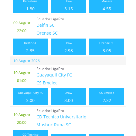
Barcelona
Draw
Macará
1.80
3.15
4.55
Ecuador LigaPro
09 August
Delfin SC
22:00
Orense SC
Delfin SC
Draw
Orense SC
2.35
2.98
3.05
10 August 2026
Ecuador LigaPro
10 August
Guayaquil City FC
01:00
CS Emelec
Guayaquil City FC
Draw
CS Emelec
3.00
3.00
2.32
Ecuador LigaPro
10 August
CD Tecnico Universitario
20:00
Mushuc Runa SC
CD Tecnico