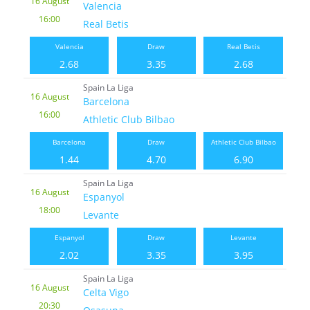
16 August
Valencia
16:00
Real Betis
Valencia
Draw
Real Betis
2.68
3.35
2.68
Spain La Liga
16 August
Barcelona
16:00
Athletic Club Bilbao
Barcelona
Draw
Athletic Club Bilbao
1.44
4.70
6.90
Spain La Liga
16 August
Espanyol
18:00
Levante
Espanyol
Draw
Levante
2.02
3.35
3.95
Spain La Liga
16 August
Celta Vigo
20:30