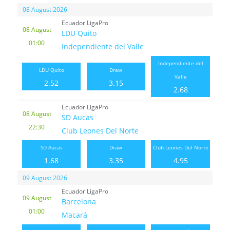
08 August 2026
Ecuador LigaPro
08 August
LDU Quito
01:00
Independiente del Valle
Independiente del
LDU Quito
Draw
Valle
2.52
3.15
2.68
Ecuador LigaPro
08 August
SD Aucas
22:30
Club Leones Del Norte
SD Aucas
Draw
Club Leones Del Norte
1.68
3.35
4.95
09 August 2026
Ecuador LigaPro
09 August
Barcelona
01:00
Macará