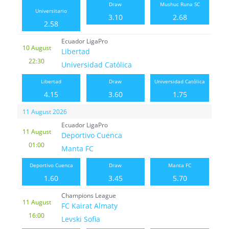
Draw
Mushuc Runa SC
Universitario
3.10
2.68
2.58
Ecuador LigaPro
10 August
Libertad
22:30
Universidad Católica
Libertad
Draw
Universidad Católica
4.15
3.60
1.75
11 August 2026
Ecuador LigaPro
11 August
Deportivo Cuenca
01:00
Manta FC
Deportivo Cuenca
Draw
Manta FC
1.60
3.45
5.70
Champions League
11 August
FC Kairat Almaty
16:00
Levski Sofia