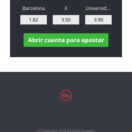
Barcelona
X
Universidad Catolica
1.82
3.50
3.90
Abrir cuenta para apostar
© Copyright
2026
Betsson Ecuador