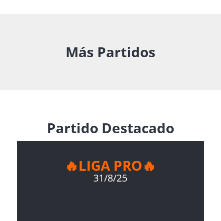
Más Partidos
Partido Destacado
🔥LIGA PRO🔥
31/8/25