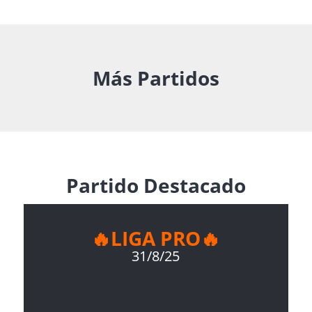
Más Partidos
Partido Destacado
🔥LIGA PRO🔥
31/8/25