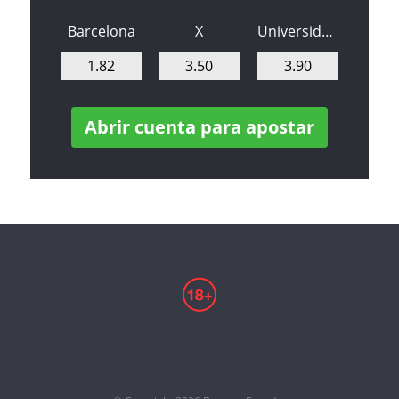
Barcelona
X
Universidad Catolica
1.82
3.50
3.90
Abrir cuenta para apostar