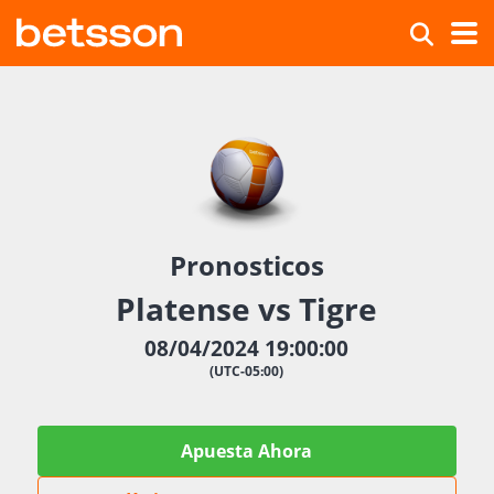
Pronosticos
Platense vs Tigre
08/04/2024 19:00:00
(UTC-05:00)
Apuesta Ahora