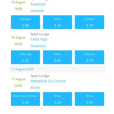
16 August
Espanyol
18:00
Levante
Espanyol
Draw
Levante
2.08
3.35
3.70
Spain La Liga
16 August
Celta Vigo
20:30
Osasuna
Celta Vigo
Draw
Osasuna
2.02
3.45
3.70
17 August 2026
Spain La Liga
17 August
Deportivo LA Coruna
20:00
Elche
Deportivo LA Coruna
Draw
Elche
2.42
3.20
3.05