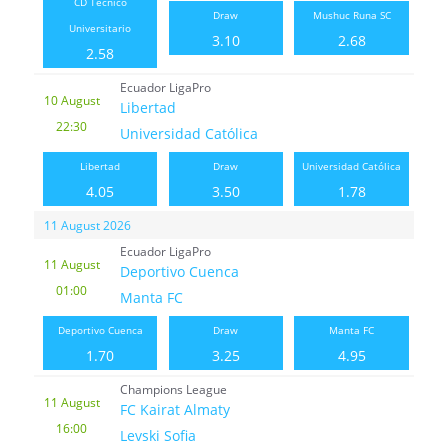
CD Tecnico
Draw
Mushuc Runa SC
Universitario
3.10
2.68
2.58
Ecuador LigaPro
10 August
Libertad
22:30
Universidad Católica
Libertad
Draw
Universidad Católica
4.05
3.50
1.78
11 August 2026
Ecuador LigaPro
11 August
Deportivo Cuenca
01:00
Manta FC
Deportivo Cuenca
Draw
Manta FC
1.70
3.25
4.95
Champions League
11 August
FC Kairat Almaty
16:00
Levski Sofia