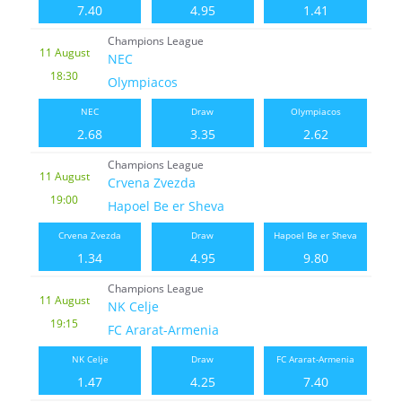
7.40
4.95
1.41
Champions League
11 August
NEC
18:30
Olympiacos
NEC
Draw
Olympiacos
2.68
3.35
2.62
Champions League
11 August
Crvena Zvezda
19:00
Hapoel Be er Sheva
Crvena Zvezda
Draw
Hapoel Be er Sheva
1.34
4.95
9.80
Champions League
11 August
NK Celje
19:15
FC Ararat-Armenia
NK Celje
Draw
FC Ararat-Armenia
1.47
4.25
7.40