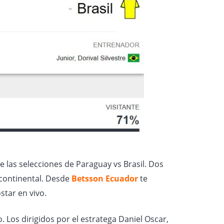
 las selecciones de Paraguay vs Brasil. Dos
a continental. Desde
Betsson Ecuador
te
tar en vivo.
 Los dirigidos por el estratega Daniel Oscar,