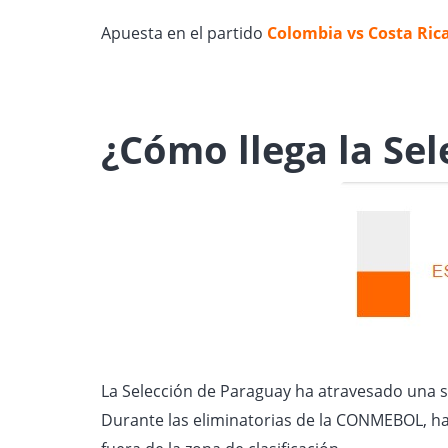
Apuesta en el partido
Colombia vs Costa Ric
¿Cómo llega la Se
La Selección de Paraguay ha atravesado una si
Durante las eliminatorias de la CONMEBOL, ha e