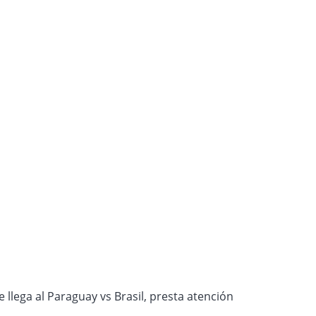
 llega al Paraguay vs Brasil, presta atención