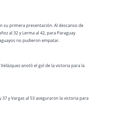
en su primera presentación. Al descanso de
ñoz al 32 y Lerma al 42, para Paraguay
araguayos no pudieron empatar.
elázquez anotó el gol de la victoria para la
 37 y Vargas al 53 aseguraron la victoria para