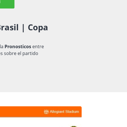
a
rasil | Copa
 la
Pronosticos
entre
s sobre el partido