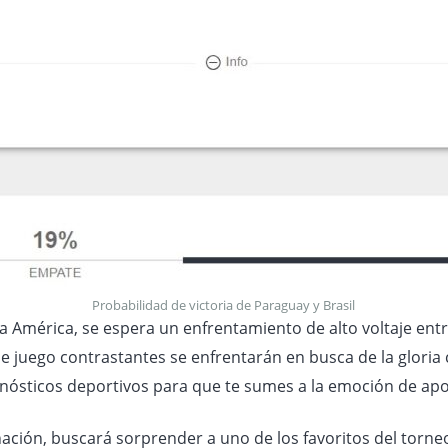
Probabilidad de victoria de Paraguay y Brasil
América, se espera un enfrentamiento de alto voltaje entre
 de juego contrastantes se enfrentarán en busca de la glori
nósticos deportivos para que te sumes a la emoción de apos
ción, buscará sorprender a uno de los favoritos del torneo.