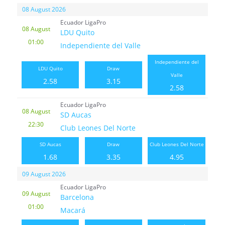
08 August 2026
Ecuador LigaPro
08 August
LDU Quito
01:00
Independiente del Valle
Independiente del
LDU Quito
Draw
Valle
2.58
3.15
2.58
Ecuador LigaPro
08 August
SD Aucas
22:30
Club Leones Del Norte
SD Aucas
Draw
Club Leones Del Norte
1.68
3.35
4.95
09 August 2026
Ecuador LigaPro
09 August
Barcelona
01:00
Macará