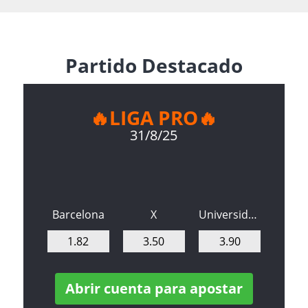
Partido Destacado
🔥LIGA PRO🔥
31/8/25
Barcelona
X
Universidad Catolica
1.82
3.50
3.90
Abrir cuenta para apostar