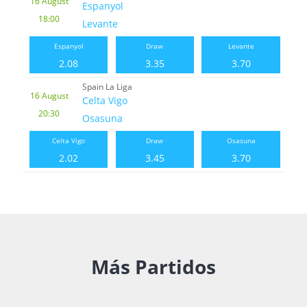
16 August
Espanyol
18:00
Levante
Espanyol
Draw
Levante
2.08
3.35
3.70
Spain La Liga
16 August
Celta Vigo
20:30
Osasuna
Celta Vigo
Draw
Osasuna
2.02
3.45
3.70
Más Partidos