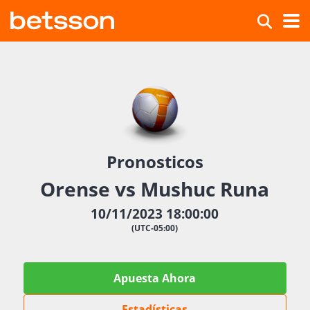
Pronosticos
Orense vs Mushuc Runa
10/11/2023 18:00:00
(UTC-05:00)
Apuesta Ahora
Estadísticas