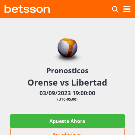
Pronosticos
Orense vs Libertad
03/09/2023 19:00:00
(UTC-05:00)
Apuesta Ahora
Estadísticas