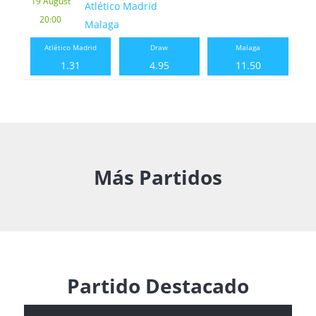
19 August
Atlético Madrid
20:00
Malaga
Atlético Madrid
Draw
Malaga
1.31
4.95
11.50
Más Partidos
Partido Destacado