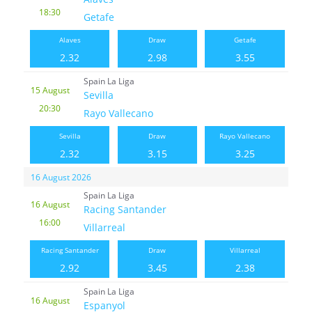
18:30
Getafe
Alaves
Draw
Getafe
2.32
2.98
3.55
Spain La Liga
15 August
Sevilla
20:30
Rayo Vallecano
Sevilla
Draw
Rayo Vallecano
2.32
3.15
3.25
16 August 2026
Spain La Liga
16 August
Racing Santander
16:00
Villarreal
Racing Santander
Draw
Villarreal
2.92
3.45
2.38
Spain La Liga
16 August
Espanyol