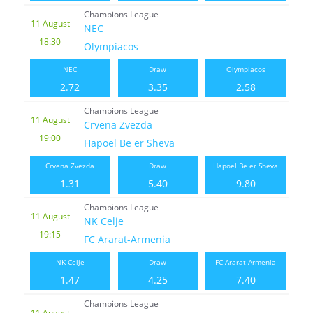
Champions League
11 August
NEC
18:30
Olympiacos
NEC
Draw
Olympiacos
2.72
3.35
2.58
Champions League
11 August
Crvena Zvezda
19:00
Hapoel Be er Sheva
Crvena Zvezda
Draw
Hapoel Be er Sheva
1.31
5.40
9.80
Champions League
11 August
NK Celje
19:15
FC Ararat-Armenia
NK Celje
Draw
FC Ararat-Armenia
1.47
4.25
7.40
Champions League
11 August