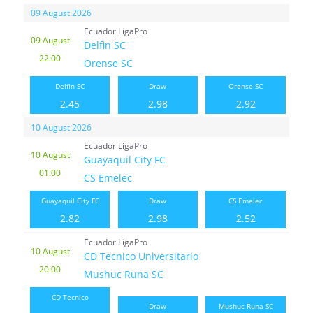
09 August 2026
Ecuador LigaPro
09 August
Delfin SC
22:00
Orense SC
Delfin SC
Draw
Orense SC
2.45
2.98
2.92
10 August 2026
Ecuador LigaPro
10 August
Guayaquil City FC
01:00
CS Emelec
Guayaquil City FC
Draw
CS Emelec
2.82
2.98
2.52
Ecuador LigaPro
10 August
CD Tecnico Universitario
20:00
Mushuc Runa SC
CD Tecnico
Draw
Mushuc Runa SC