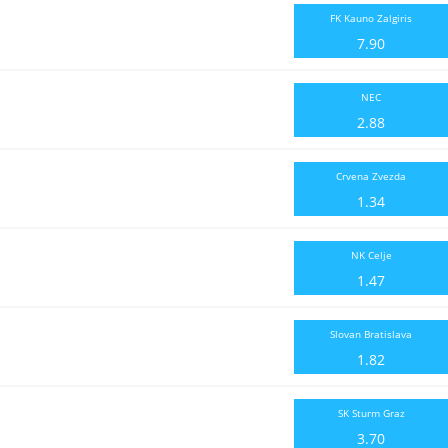
FK Kauno Zalgiris
7.90
NEC
2.88
Crvena Zvezda
1.34
NK Celje
1.47
Slovan Bratislava
1.82
SK Sturm Graz
3.70