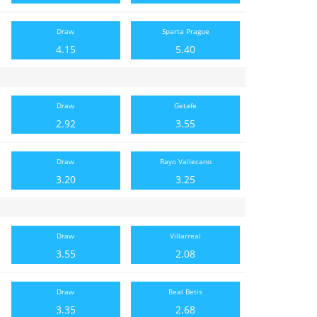
Draw
Sparta Prague
4.15
5.40
Draw
Getafe
2.92
3.55
Draw
Rayo Vallecano
3.20
3.25
Draw
Villarreal
3.55
2.08
Draw
Real Betis
3.35
2.68