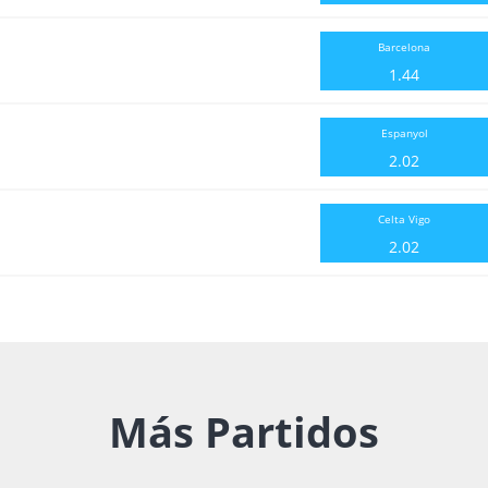
Barcelona
1.44
Espanyol
2.02
Celta Vigo
2.02
Más Partidos