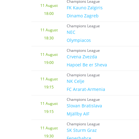
Champions League
11 August
FK Kauno Zalgiris
18:00
Dinamo Zagreb
Champions League
11 August
NEC
18:30
Olympiacos
Champions League
11 August
Crvena Zvezda
19:00
Hapoel Be er Sheva
Champions League
11 August
NK Celje
19:15
FC Ararat-Armenia
Champions League
11 August
Slovan Bratislava
19:15
Mjällby AIF
Champions League
11 August
SK Sturm Graz
19:30
Fenerbahçe