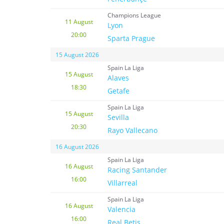
Champions League
11 August
Lyon
20:00
Sparta Prague
15 August 2026
Spain La Liga
15 August
Alaves
18:30
Getafe
Spain La Liga
15 August
Sevilla
20:30
Rayo Vallecano
16 August 2026
Spain La Liga
16 August
Racing Santander
16:00
Villarreal
Spain La Liga
16 August
Valencia
16:00
Real Betis