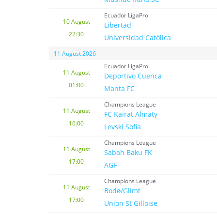
Ecuador LigaPro
10 August
Libertad
22:30
Universidad Católica
11 August 2026
Ecuador LigaPro
11 August
Deportivo Cuenca
01:00
Manta FC
Champions League
11 August
FC Kairat Almaty
16:00
Levski Sofia
Champions League
11 August
Sabah Baku FK
17:00
AGF
Champions League
11 August
Bodø/Glimt
17:00
Union St Gilloise