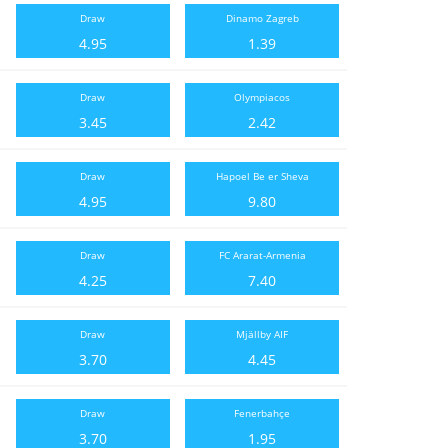
Draw
Dinamo Zagreb
4.95
1.39
Draw
Olympiacos
3.45
2.42
Draw
Hapoel Be er Sheva
4.95
9.80
Draw
FC Ararat-Armenia
4.25
7.40
Draw
Mjällby AIF
3.70
4.45
Draw
Fenerbahçe
3.70
1.95