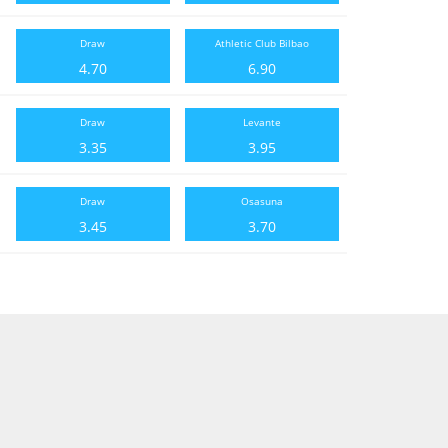
Draw
Athletic Club Bilbao
4.70
6.90
Draw
Levante
3.35
3.95
Draw
Osasuna
3.45
3.70