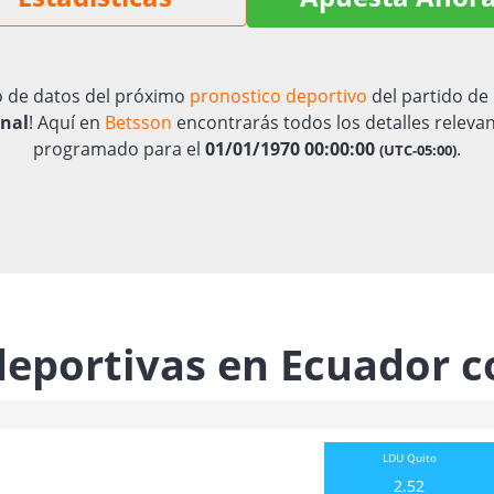
ro de datos del próximo
pronostico deportivo
del partido de
onal
! Aquí en
Betsson
encontrarás todos los detalles relevan
programado para el
01/01/1970 00:00:00
.
(UTC-05:00)
deportivas en Ecuador c
LDU Quito
2.52