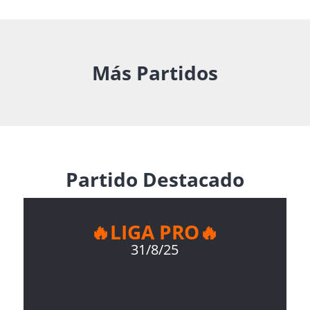
Más Partidos
Partido Destacado
🔥LIGA PRO🔥
31/8/25