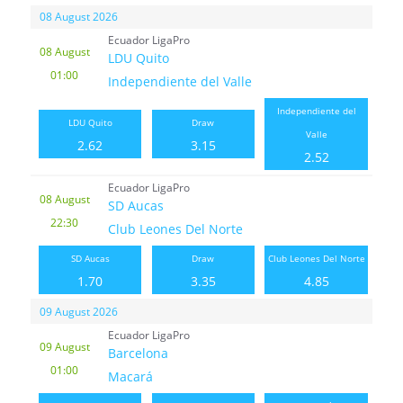
08 August 2026
Ecuador LigaPro
08 August
LDU Quito
01:00
Independiente del Valle
Independiente del
LDU Quito
Draw
Valle
2.62
3.15
2.52
Ecuador LigaPro
08 August
SD Aucas
22:30
Club Leones Del Norte
SD Aucas
Draw
Club Leones Del Norte
1.70
3.35
4.85
09 August 2026
Ecuador LigaPro
09 August
Barcelona
01:00
Macará