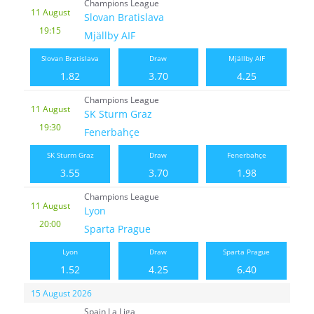
Champions League
11 August
Slovan Bratislava
19:15
Mjällby AIF
Slovan Bratislava
Draw
Mjällby AIF
1.82
3.70
4.25
Champions League
11 August
SK Sturm Graz
19:30
Fenerbahçe
SK Sturm Graz
Draw
Fenerbahçe
3.55
3.70
1.98
Champions League
11 August
Lyon
20:00
Sparta Prague
Lyon
Draw
Sparta Prague
1.52
4.25
6.40
15 August 2026
Spain La Liga