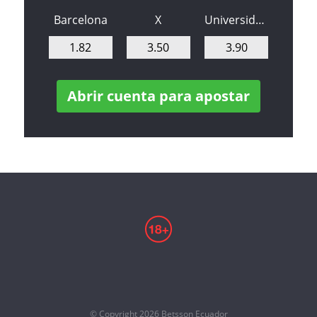
Barcelona
X
Universidad Catolica
1.82
3.50
3.90
Abrir cuenta para apostar
© Copyright
2026
Betsson Ecuador