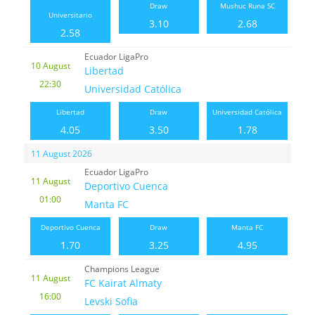
Draw
Mushuc Runa SC
Universitario
3.10
2.68
2.58
Ecuador LigaPro
10 August
Libertad
22:30
Universidad Católica
Libertad
Draw
Universidad Católica
4.05
3.50
1.78
11 August 2026
Ecuador LigaPro
11 August
Deportivo Cuenca
01:00
Manta FC
Deportivo Cuenca
Draw
Manta FC
1.70
3.25
4.95
Champions League
11 August
FC Kairat Almaty
16:00
Levski Sofia