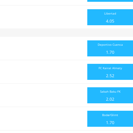
Libertad
4.05
Deportivo Cuenca
1.70
FC Kairat Almaty
2.52
Sabah Baku FK
2.02
Bodø/Glimt
1.70