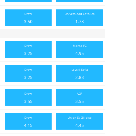
Draw
Universidad Católica
3.50
1.78
Draw
Manta FC
3.25
4.95
Draw
Levski Sofia
3.25
2.88
Draw
AGF
3.55
3.55
Draw
Union St Gilloise
4.15
4.45