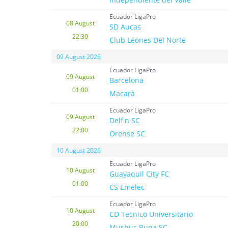
Ecuador LigaPro
08 August
SD Aucas
22:30
Club Leones Del Norte
09 August 2026
Ecuador LigaPro
09 August
Barcelona
01:00
Macará
Ecuador LigaPro
09 August
Delfin SC
22:00
Orense SC
10 August 2026
Ecuador LigaPro
10 August
Guayaquil City FC
01:00
CS Emelec
Ecuador LigaPro
10 August
CD Tecnico Universitario
20:00
Mushuc Runa SC