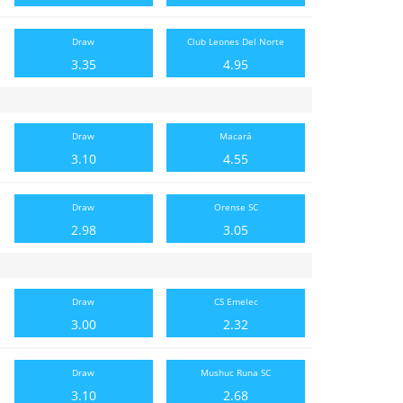
Draw
Club Leones Del Norte
3.35
4.95
Draw
Macará
3.10
4.55
Draw
Orense SC
2.98
3.05
Draw
CS Emelec
3.00
2.32
Draw
Mushuc Runa SC
3.10
2.68