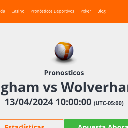
ida
Casino
Pronósticos Deportivos
Poker
Blog
Pronosticos
ngham vs Wolverh
13/04/2024 10:00:00
(UTC-05:00)
Estadísticas
Apuesta Ahor