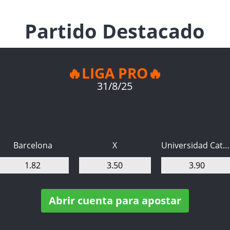
Partido Destacado
🔥LIGA PRO🔥
31/8/25
Barcelona
X
Universidad Catolica
1.82
3.50
3.90
Abrir cuenta para apostar