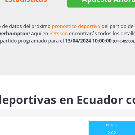
ro de datos del próximo
pronostico deportivo
del partido de
lverhampton
! Aquí en
Betsson
encontrarás todos los detalle
partido programado para el
13/04/2024 10:00:00
.
(UTC-05:00)
deportivas en Ecuador c
LDU Quito
2.62