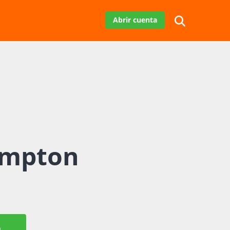
Abrir cuenta
ampton
a