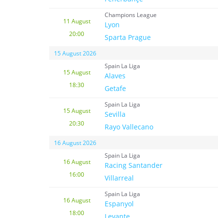
Champions League
11 August
Lyon
20:00
Sparta Prague
15 August 2026
Spain La Liga
15 August
Alaves
18:30
Getafe
Spain La Liga
15 August
Sevilla
20:30
Rayo Vallecano
16 August 2026
Spain La Liga
16 August
Racing Santander
16:00
Villarreal
Spain La Liga
16 August
Espanyol
18:00
Levante