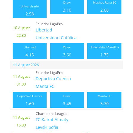
Draw
Mushuc Runa SC
Universitario
3.10
2.68
2.58
Ecuador LigaPro
10 August
Libertad
22:30
Universidad Católica
Libertad
Draw
Universidad Católica
4.15
3.60
1.75
11 August 2026
Ecuador LigaPro
11 August
Deportivo Cuenca
01:00
Manta FC
Deportivo Cuenca
Draw
Manta FC
1.60
3.45
5.70
Champions League
11 August
FC Kairat Almaty
16:00
Levski Sofia