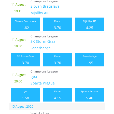
Champions League
11 August
Slovan Bratislava
19:15
Mjällby AIF
Slovan Bratislava
Draw
Mjällby AIF
1.82
3.70
4.25
Champions League
11 August
SK Sturm Graz
19:30
Fenerbahçe
SK Sturm Graz
Draw
Fenerbahçe
3.70
3.70
1.95
Champions League
11 August
Lyon
20:00
Sparta Prague
Lyon
Draw
Sparta Prague
1.58
4.15
5.40
15 August 2026
Spain La Liga