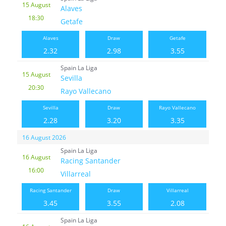
15 August
Alaves
18:30
Getafe
Alaves
Draw
Getafe
2.32
2.98
3.55
Spain La Liga
15 August
Sevilla
20:30
Rayo Vallecano
Sevilla
Draw
Rayo Vallecano
2.28
3.20
3.35
16 August 2026
Spain La Liga
16 August
Racing Santander
16:00
Villarreal
Racing Santander
Draw
Villarreal
3.45
3.55
2.08
Spain La Liga