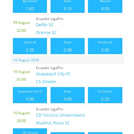
Barcelona
Draw
Macará
1.82
3.15
4.35
Ecuador LigaPro
09 August
Delfin SC
22:00
Orense SC
Delfin SC
Draw
Orense SC
2.35
2.98
3.05
10 August 2026
Ecuador LigaPro
10 August
Guayaquil City FC
01:00
CS Emelec
Guayaquil City FC
Draw
CS Emelec
3.00
3.00
2.32
Ecuador LigaPro
10 August
CD Tecnico Universitario
20:00
Mushuc Runa SC
CD Tecnico