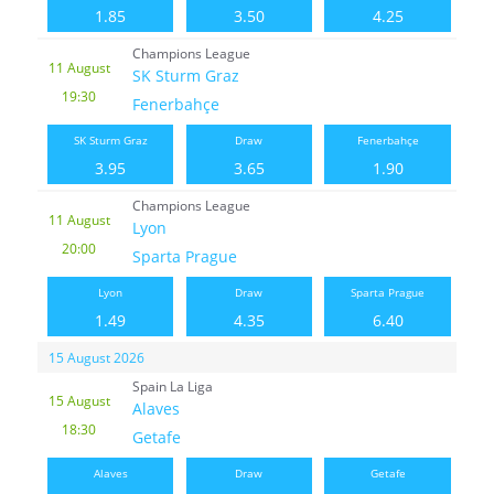
1.85
3.50
4.25
Champions League
11 August
SK Sturm Graz
19:30
Fenerbahçe
SK Sturm Graz
Draw
Fenerbahçe
3.95
3.65
1.90
Champions League
11 August
Lyon
20:00
Sparta Prague
Lyon
Draw
Sparta Prague
1.49
4.35
6.40
15 August 2026
Spain La Liga
15 August
Alaves
18:30
Getafe
Alaves
Draw
Getafe