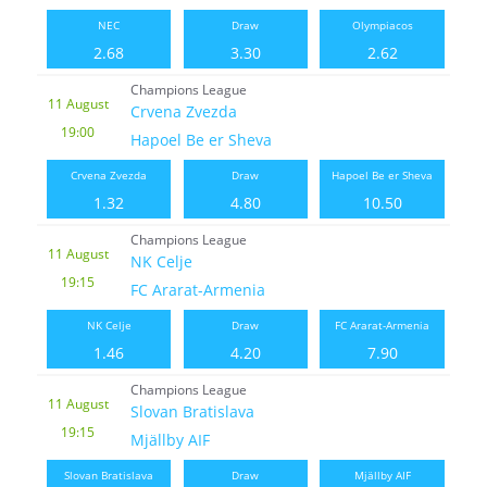
NEC
Draw
Olympiacos
2.68
3.30
2.62
Champions League
11 August
Crvena Zvezda
19:00
Hapoel Be er Sheva
Crvena Zvezda
Draw
Hapoel Be er Sheva
1.32
4.80
10.50
Champions League
11 August
NK Celje
19:15
FC Ararat-Armenia
NK Celje
Draw
FC Ararat-Armenia
1.46
4.20
7.90
Champions League
11 August
Slovan Bratislava
19:15
Mjällby AIF
Slovan Bratislava
Draw
Mjällby AIF