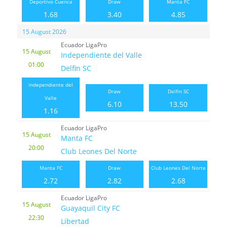
Deportivo Cuenca
Draw
Manta FC
1.68
3.40
4.85
15 August 2026
Ecuador LigaPro
15 August
Independiente del Valle
01:00
Delfin SC
Independiente del
Draw
Delfin SC
Valle
6.10
13.50
1.16
Ecuador LigaPro
15 August
Manta FC
20:00
Club Leones Del Norte
Manta FC
Draw
Club Leones Del Norte
2.72
2.82
2.68
Ecuador LigaPro
15 August
Guayaquil City FC
22:30
Libertad