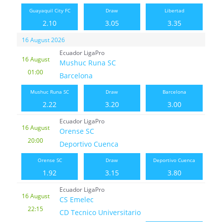
Guayaquil City FC
Draw
Libertad
2.10
3.05
3.35
16 August 2026
Ecuador LigaPro
16 August
Mushuc Runa SC
01:00
Barcelona
Mushuc Runa SC
Draw
Barcelona
2.22
3.20
3.00
Ecuador LigaPro
16 August
Orense SC
20:00
Deportivo Cuenca
Orense SC
Draw
Deportivo Cuenca
1.92
3.15
3.80
Ecuador LigaPro
16 August
CS Emelec
22:15
CD Tecnico Universitario