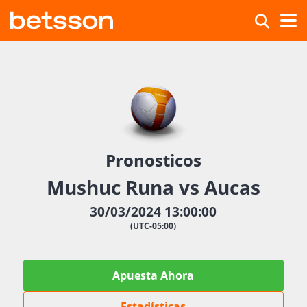
Pronosticos
Mushuc Runa vs Aucas
30/03/2024 13:00:00
(UTC-05:00)
Apuesta Ahora
Estadísticas