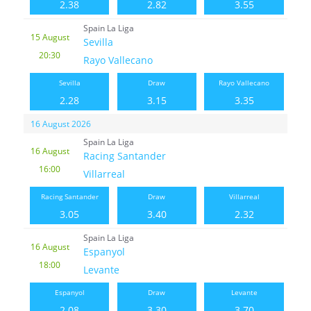
2.38
2.82
3.55
Spain La Liga
15 August
Sevilla
20:30
Rayo Vallecano
Sevilla
Draw
Rayo Vallecano
2.28
3.15
3.35
16 August 2026
Spain La Liga
16 August
Racing Santander
16:00
Villarreal
Racing Santander
Draw
Villarreal
3.05
3.40
2.32
Spain La Liga
16 August
Espanyol
18:00
Levante
Espanyol
Draw
Levante
2.08
3.30
3.70