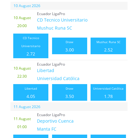
10 August 2026
Ecuador LigaPro
10 August
CD Tecnico Universitario
20:00
Mushuc Runa SC
CD Tecnico
Draw
Mushuc Runa SC
Universitario
3.00
2.52
2.72
Ecuador LigaPro
10 August
Libertad
22:30
Universidad Católica
Libertad
Draw
Universidad Católica
4.05
3.50
1.78
11 August 2026
Ecuador LigaPro
11 August
Deportivo Cuenca
01:00
Manta FC