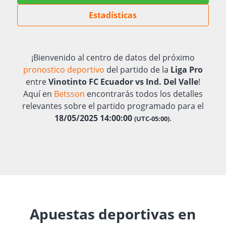
Estadísticas
¡Bienvenido al centro de datos del próximo
pronostico deportivo
del partido de la
Liga Pro
entre
Vinotinto FC Ecuador vs Ind. Del Valle
!
Aquí en
Betsson
encontrarás todos los detalles
relevantes sobre el partido programado para el
18/05/2025 14:00:00
.
(UTC-05:00)
Apuestas deportivas en