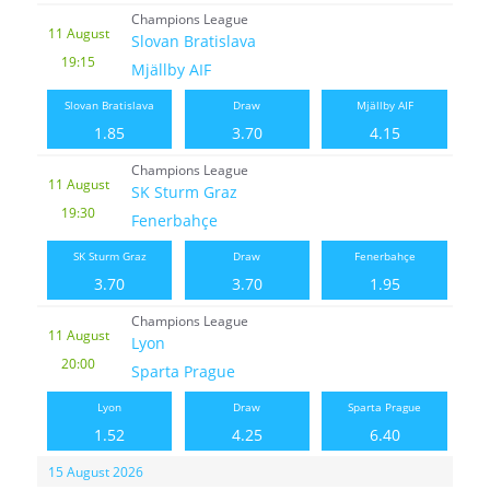
Champions League
11 August
Slovan Bratislava
19:15
Mjällby AIF
Slovan Bratislava
Draw
Mjällby AIF
1.85
3.70
4.15
Champions League
11 August
SK Sturm Graz
19:30
Fenerbahçe
SK Sturm Graz
Draw
Fenerbahçe
3.70
3.70
1.95
Champions League
11 August
Lyon
20:00
Sparta Prague
Lyon
Draw
Sparta Prague
1.52
4.25
6.40
15 August 2026