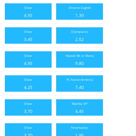
Draw
Dinamo Zagreb
4.95
1.39
Draw
Olympiacos
3.45
2.52
Draw
Hapoel Be er Sheva
4.95
9.80
Draw
FC Ararat-Armenia
4.25
7.40
Draw
Mjällby AIF
3.70
4.45
Draw
Fenerbahçe
3.70
1.95