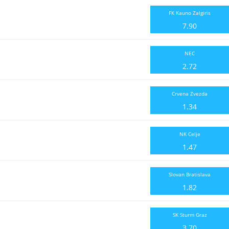
FK Kauno Zalgiris
7.90
NEC
2.72
Crvena Zvezda
1.34
NK Celje
1.47
Slovan Bratislava
1.82
SK Sturm Graz
3.70