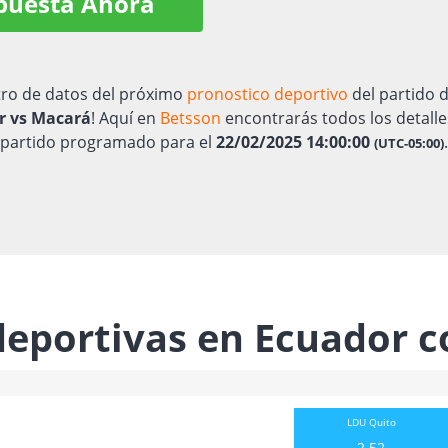
puesta Ahora
ntro de datos del próximo
pronostico deportivo
del partido 
r vs Macará
! Aquí en
Betsson
encontrarás todos los detalle
partido programado para el
22/02/2025 14:00:00
.
(UTC-05:00)
deportivas en Ecuador c
LDU Quito
2.52