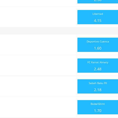
Libertad
4.15
Deportivo Cuenca
1.60
FC Kairat Almaty
2.48
Sabah Baku FK
2.18
Bodø/Glimt
1.70