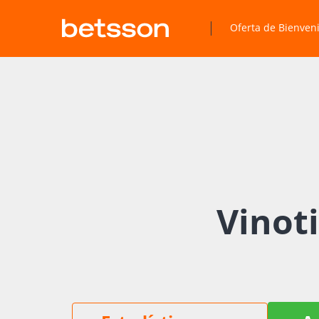
Oferta de Bienven
Vinot