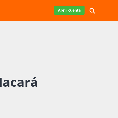
Abrir cuenta
Macará