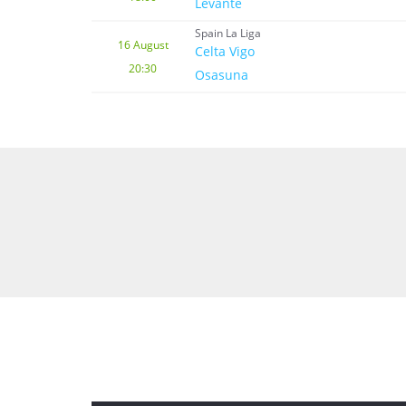
Levante
Spain La Liga
16 August
Celta Vigo
20:30
Osasuna