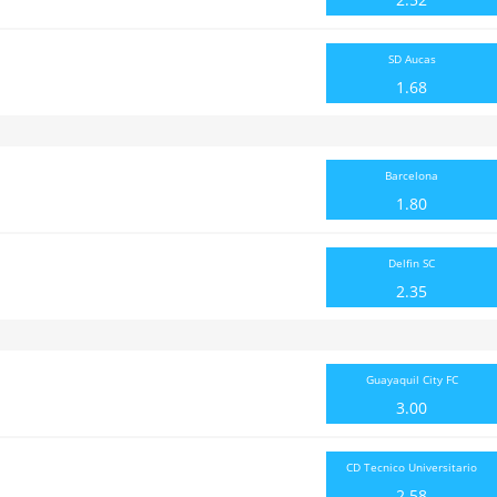
SD Aucas
1.68
Barcelona
1.80
Delfin SC
2.35
Guayaquil City FC
3.00
CD Tecnico Universitario
2.58