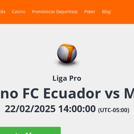
ida
Casino
Pronósticos Deportivos
Poker
Blog
Liga Pro
ino FC Ecuador vs 
22/02/2025 14:00:00
(UTC-05:00)