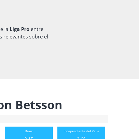
de la
Liga Pro
entre
s relevantes sobre el
on Betsson
Draw
Independiente del Valle
3.15
2.68