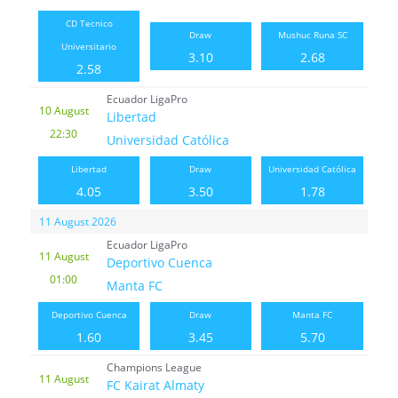
CD Tecnico
Draw
Mushuc Runa SC
Universitario
3.10
2.68
2.58
Ecuador LigaPro
10 August
Libertad
22:30
Universidad Católica
Libertad
Draw
Universidad Católica
4.05
3.50
1.78
11 August 2026
Ecuador LigaPro
11 August
Deportivo Cuenca
01:00
Manta FC
Deportivo Cuenca
Draw
Manta FC
1.60
3.45
5.70
Champions League
11 August
FC Kairat Almaty