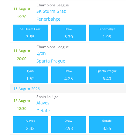
Champions League
11 August
SK Sturm Graz
19:30
Fenerbahçe
SK Sturm Graz
Draw
Fenerbahçe
3.55
3.70
1.98
Champions League
11 August
Lyon
20:00
Sparta Prague
Lyon
Draw
Sparta Prague
1.52
4.25
6.40
15 August 2026
Spain La Liga
15 August
Alaves
18:30
Getafe
Alaves
Draw
Getafe
2.32
2.98
3.55