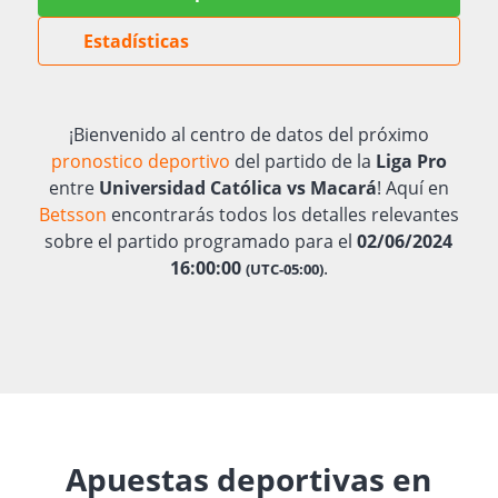
Estadísticas
¡Bienvenido al centro de datos del próximo
pronostico deportivo
del partido de la
Liga Pro
entre
Universidad Católica vs Macará
! Aquí en
Betsson
encontrarás todos los detalles relevantes
sobre el partido programado para el
02/06/2024
16:00:00
.
(UTC-05:00)
Apuestas deportivas en