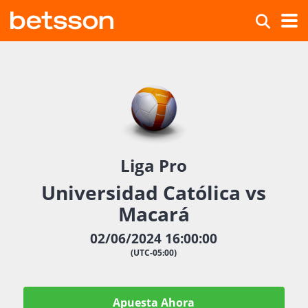
Liga Pro
Universidad Católica vs
Macará
02/06/2024 16:00:00
(UTC-05:00)
Apuesta Ahora