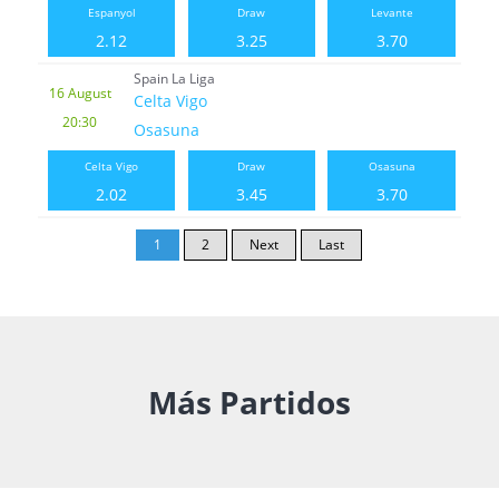
Espanyol
Draw
Levante
2.12
3.25
3.70
Spain La Liga
16 August
Celta Vigo
20:30
Osasuna
Celta Vigo
Draw
Osasuna
2.02
3.45
3.70
1
2
Next
Last
Más Partidos