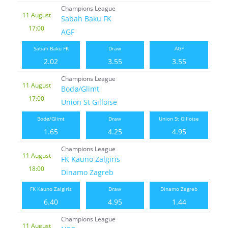
Champions League
11 August
Sabah Baku FK
17:00
AGF
Sabah Baku FK
Draw
AGF
2.02
3.55
3.55
Champions League
11 August
Bodø/Glimt
17:00
Union St Gilloise
Bodø/Glimt
Draw
Union St Gilloise
1.65
4.25
4.95
Champions League
11 August
FK Kauno Zalgiris
18:00
Dinamo Zagreb
FK Kauno Zalgiris
Draw
Dinamo Zagreb
6.40
4.95
1.44
Champions League
11 August