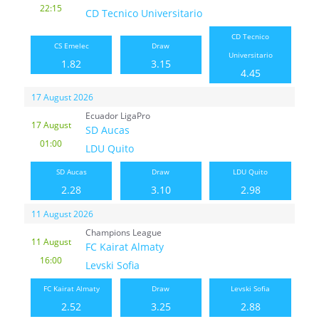
22:15
CD Tecnico Universitario
CD Tecnico
CS Emelec
Draw
Universitario
1.82
3.15
4.45
17 August 2026
Ecuador LigaPro
17 August
SD Aucas
01:00
LDU Quito
SD Aucas
Draw
LDU Quito
2.28
3.10
2.98
11 August 2026
Champions League
11 August
FC Kairat Almaty
16:00
Levski Sofia
FC Kairat Almaty
Draw
Levski Sofia
2.52
3.25
2.88