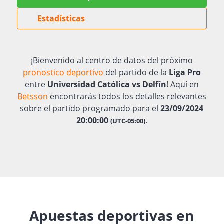
Estadísticas
¡Bienvenido al centro de datos del próximo
pronostico deportivo
del partido de la
Liga Pro
entre
Universidad Católica vs Delfín
! Aquí en
Betsson
encontrarás todos los detalles relevantes
sobre el partido programado para el
23/09/2024
20:00:00
.
(UTC-05:00)
Apuestas deportivas en