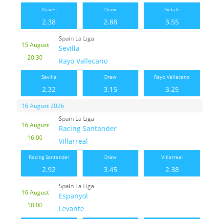
Alaves
Draw
Getafe
2.38
2.88
3.55
Spain La Liga
15 August
Sevilla
20:30
Rayo Vallecano
Sevilla
Draw
Rayo Vallecano
2.32
3.15
3.25
16 August 2026
Spain La Liga
16 August
Racing Santander
16:00
Villarreal
Racing Santander
Draw
Villarreal
2.92
3.45
2.38
Spain La Liga
16 August
Espanyol
18:00
Levante