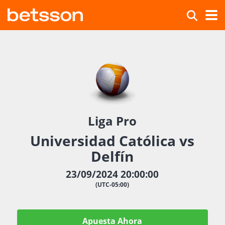
Liga Pro
Universidad Católica vs
Delfín
23/09/2024 20:00:00
(UTC-05:00)
Apuesta Ahora