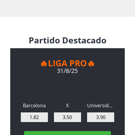
Partido Destacado
🔥LIGA PRO🔥
31/8/25
Barcelona
X
Universidad Catolica
1.82
3.50
3.90