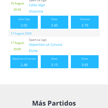
Spain La Liga
16 August
Celta Vigo
20:30
Osasuna
Celta Vigo
Draw
Osasuna
2.02
3.45
3.70
17 August 2026
Spain La Liga
17 August
Deportivo LA Coruna
20:00
Elche
Deportivo LA Coruna
Draw
Elche
2.48
3.15
3.05
Más Partidos