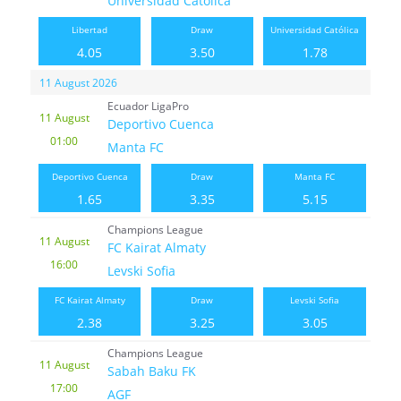
Universidad Católica
Libertad
Draw
Universidad Católica
4.05
3.50
1.78
11 August 2026
Ecuador LigaPro
11 August
Deportivo Cuenca
01:00
Manta FC
Deportivo Cuenca
Draw
Manta FC
1.65
3.35
5.15
Champions League
11 August
FC Kairat Almaty
16:00
Levski Sofia
FC Kairat Almaty
Draw
Levski Sofia
2.38
3.25
3.05
Champions League
11 August
Sabah Baku FK
17:00
AGF