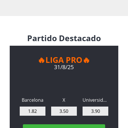
Partido Destacado
🔥LIGA PRO🔥
31/8/25
Barcelona
X
Universidad Catolica
1.82
3.50
3.90