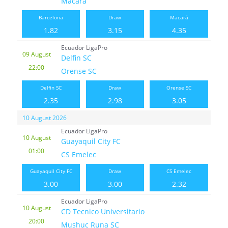
Macará
Barcelona
Draw
Macará
1.82
3.15
4.35
Ecuador LigaPro
09 August
Delfin SC
22:00
Orense SC
Delfin SC
Draw
Orense SC
2.35
2.98
3.05
10 August 2026
Ecuador LigaPro
10 August
Guayaquil City FC
01:00
CS Emelec
Guayaquil City FC
Draw
CS Emelec
3.00
3.00
2.32
Ecuador LigaPro
10 August
CD Tecnico Universitario
20:00
Mushuc Runa SC