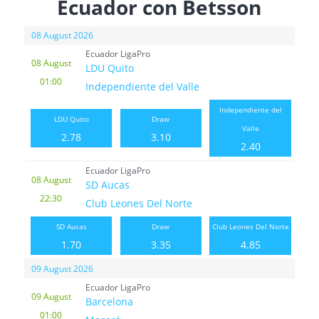
Ecuador con Betsson
08 August 2026
Ecuador LigaPro
08 August
LDU Quito
01:00
Independiente del Valle
Independiente del
LDU Quito
Draw
Valle
2.78
3.10
2.40
Ecuador LigaPro
08 August
SD Aucas
22:30
Club Leones Del Norte
SD Aucas
Draw
Club Leones Del Norte
1.70
3.35
4.85
09 August 2026
Ecuador LigaPro
09 August
Barcelona
01:00