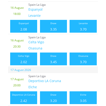
Spain La Liga
16 August
Espanyol
18:00
Levante
Espanyol
Draw
Levante
2.08
3.35
3.70
Spain La Liga
16 August
Celta Vigo
20:30
Osasuna
Celta Vigo
Draw
Osasuna
2.02
3.45
3.70
17 August 2026
Spain La Liga
17 August
Deportivo LA Coruna
20:00
Elche
Deportivo LA Coruna
Draw
Elche
2.42
3.20
3.05