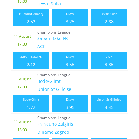
16:00
Levski Sofia
FC Kairat Almaty
Draw
Levski Sofia
2.52
3.25
2.88
Champions League
11 August
Sabah Baku FK
17:00
AGF
Sabah Baku FK
Draw
AGF
2.12
3.55
3.35
Champions League
11 August
Bodø/Glimt
17:00
Union St Gilloise
Bodø/Glimt
Draw
Union St Gilloise
1.72
3.95
4.45
Champions League
11 August
FK Kauno Zalgiris
18:00
Dinamo Zagreb