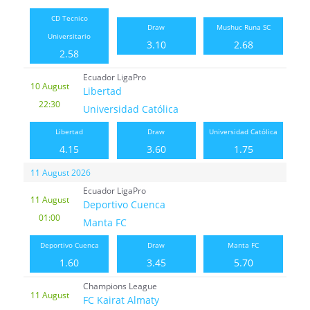
CD Tecnico
Draw
Mushuc Runa SC
Universitario
3.10
2.68
2.58
Ecuador LigaPro
10 August
Libertad
22:30
Universidad Católica
Libertad
Draw
Universidad Católica
4.15
3.60
1.75
11 August 2026
Ecuador LigaPro
11 August
Deportivo Cuenca
01:00
Manta FC
Deportivo Cuenca
Draw
Manta FC
1.60
3.45
5.70
Champions League
11 August
FC Kairat Almaty