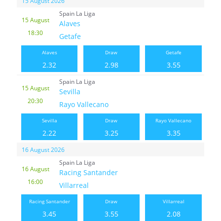
15 August 2026
Spain La Liga
15 August
Alaves
18:30
Getafe
Alaves
Draw
Getafe
2.32
2.98
3.55
Spain La Liga
15 August
Sevilla
20:30
Rayo Vallecano
Sevilla
Draw
Rayo Vallecano
2.22
3.25
3.35
16 August 2026
Spain La Liga
16 August
Racing Santander
16:00
Villarreal
Racing Santander
Draw
Villarreal
3.45
3.55
2.08