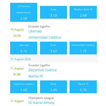
CD Tecnico
Draw
Mushuc Runa SC
Universitario
3.10
2.68
2.58
Ecuador LigaPro
10 August
Libertad
22:30
Universidad Católica
Libertad
Draw
Universidad Católica
4.15
3.60
1.75
11 August 2026
Ecuador LigaPro
11 August
Deportivo Cuenca
01:00
Manta FC
Deportivo Cuenca
Draw
Manta FC
1.60
3.45
5.70
Champions League
11 August
FC Kairat Almaty