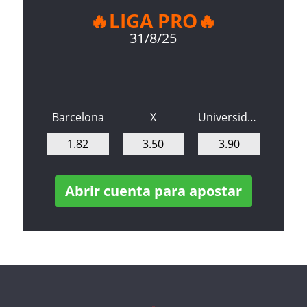
🔥LIGA PRO🔥
31/8/25
Barcelona
X
Universidad Catolica
1.82
3.50
3.90
Abrir cuenta para apostar