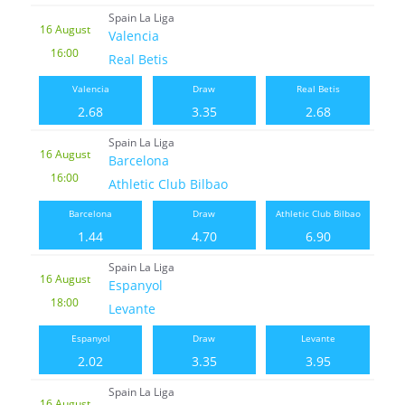
Spain La Liga
16 August
Valencia
16:00
Real Betis
Valencia
Draw
Real Betis
2.68
3.35
2.68
Spain La Liga
16 August
Barcelona
16:00
Athletic Club Bilbao
Barcelona
Draw
Athletic Club Bilbao
1.44
4.70
6.90
Spain La Liga
16 August
Espanyol
18:00
Levante
Espanyol
Draw
Levante
2.02
3.35
3.95
Spain La Liga
16 August