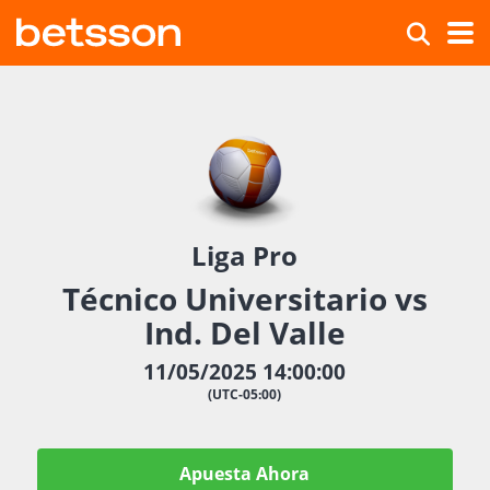
Liga Pro
Técnico Universitario vs
Ind. Del Valle
11/05/2025 14:00:00
(UTC-05:00)
Apuesta Ahora