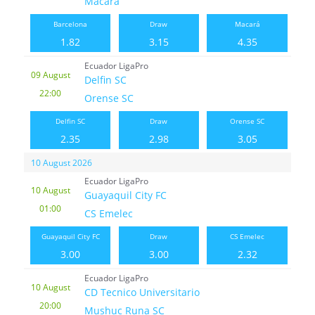
Macará
Barcelona
Draw
Macará
1.82
3.15
4.35
Ecuador LigaPro
09 August
Delfin SC
22:00
Orense SC
Delfin SC
Draw
Orense SC
2.35
2.98
3.05
10 August 2026
Ecuador LigaPro
10 August
Guayaquil City FC
01:00
CS Emelec
Guayaquil City FC
Draw
CS Emelec
3.00
3.00
2.32
Ecuador LigaPro
10 August
CD Tecnico Universitario
20:00
Mushuc Runa SC