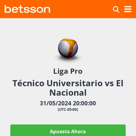
Liga Pro
Técnico Universitario vs El
Nacional
31/05/2024 20:00:00
(UTC-05:00)
Apuesta Ahora