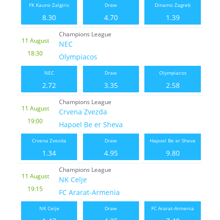
FK Kauno Zalgiris
Draw
Dinamo Zagreb
8.30
4.70
1.39
Champions League
11 August
NEC
18:30
Olympiacos
NEC
Draw
Olympiacos
2.72
3.35
2.58
Champions League
11 August
Crvena Zvezda
19:00
Hapoel Be er Sheva
Crvena Zvezda
Draw
Hapoel Be er Sheva
1.34
4.95
9.80
Champions League
11 August
NK Celje
19:15
FC Ararat-Armenia
NK Celje
Draw
FC Ararat-Armenia