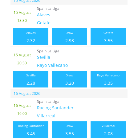
15 August 2026
Spain La Liga
15 August
Alaves
18:30
Getafe
Alaves
Draw
Getafe
2.32
2.98
3.55
Spain La Liga
15 August
Sevilla
20:30
Rayo Vallecano
Sevilla
Draw
Rayo Vallecano
2.28
3.20
3.35
16 August 2026
Spain La Liga
16 August
Racing Santander
16:00
Villarreal
Racing Santander
Draw
Villarreal
3.45
3.55
2.08