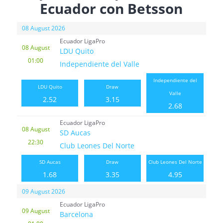
Ecuador con Betsson
08 August 2026
Ecuador LigaPro
08 August
LDU Quito
01:00
Independiente del Valle
Independiente del
LDU Quito
Draw
Valle
2.52
3.15
2.68
Ecuador LigaPro
08 August
SD Aucas
22:30
Club Leones Del Norte
SD Aucas
Draw
Club Leones Del Norte
1.68
3.35
4.95
09 August 2026
Ecuador LigaPro
09 August
Barcelona