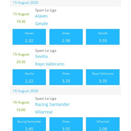
15 August 2026
Spain La Liga
15 August
Alaves
18:30
Getafe
Alaves
Draw
Getafe
2.32
2.98
3.55
Spain La Liga
15 August
Sevilla
20:30
Rayo Vallecano
Sevilla
Draw
Rayo Vallecano
2.22
3.25
3.35
16 August 2026
Spain La Liga
16 August
Racing Santander
16:00
Villarreal
Racing Santander
Draw
Villarreal
3.45
3.55
2.08