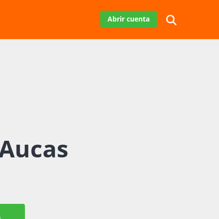
Abrir cuenta
 Aucas
a