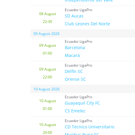
Ecuador LigaPro
08 August
SD Aucas
22:30
Club Leones Del Norte
09 August 2026
Ecuador LigaPro
09 August
Barcelona
01:00
Macará
Ecuador LigaPro
09 August
Delfin SC
22:00
Orense SC
10 August 2026
Ecuador LigaPro
10 August
Guayaquil City FC
01:00
CS Emelec
Ecuador LigaPro
10 August
CD Tecnico Universitario
20:00
Mushuc Runa SC