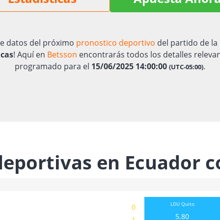
de datos del próximo
pronostico deportivo
del partido de la
ucas
! Aquí en
Betsson
encontrarás todos los detalles relevan
programado para el
15/06/2025 14:00:00
.
(UTC-05:00)
deportivas en Ecuador c
LDU Quito
0
5.80
1