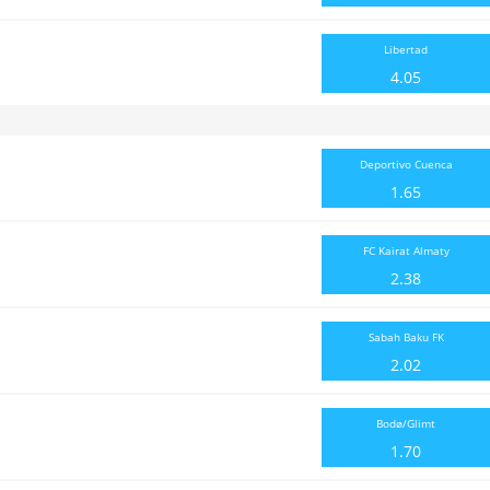
Libertad
4.05
Deportivo Cuenca
1.65
FC Kairat Almaty
2.38
Sabah Baku FK
2.02
Bodø/Glimt
1.70