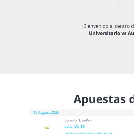
¡Bienvenido al centro 
Universitario vs A
Apuestas 
08 August 2026
Ecuador LigaPro
LDU Quito
14'
Independiente del Valle