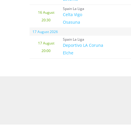
Spain La Liga
16 August
Celta Vigo
20:30
Osasuna
17 August 2026
Spain La Liga
17 August
Deportivo LA Coruna
20:00
Elche