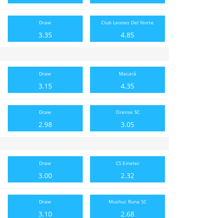
Draw
Club Leones Del Norte
3.35
4.85
Draw
Macará
3.15
4.35
Draw
Orense SC
2.98
3.05
Draw
CS Emelec
3.00
2.32
Draw
Mushuc Runa SC
3.10
2.68