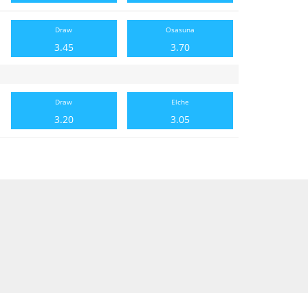
Draw
Osasuna
3.45
3.70
Draw
Elche
3.20
3.05