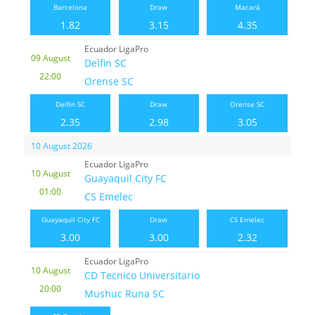
Barcelona
Draw
Macará
1.82
3.15
4.35
Ecuador LigaPro
09 August
Delfin SC
22:00
Orense SC
Delfin SC
Draw
Orense SC
2.35
2.98
3.05
10 August 2026
Ecuador LigaPro
10 August
Guayaquil City FC
01:00
CS Emelec
Guayaquil City FC
Draw
CS Emelec
3.00
3.00
2.32
Ecuador LigaPro
10 August
CD Tecnico Universitario
20:00
Mushuc Runa SC