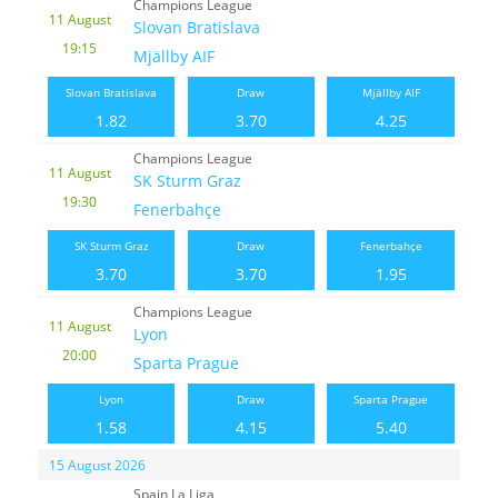
Champions League
11 August
Slovan Bratislava
19:15
Mjällby AIF
Slovan Bratislava
Draw
Mjällby AIF
1.82
3.70
4.25
Champions League
11 August
SK Sturm Graz
19:30
Fenerbahçe
SK Sturm Graz
Draw
Fenerbahçe
3.70
3.70
1.95
Champions League
11 August
Lyon
20:00
Sparta Prague
Lyon
Draw
Sparta Prague
1.58
4.15
5.40
15 August 2026
Spain La Liga