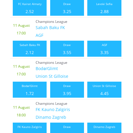
FC Kairat Almaty
Draw
Levski Sofia
2.52
3.25
2.88
Champions League
11 August
Sabah Baku FK
17:00
AGF
Sabah Baku FK
Draw
AGF
2.12
3.55
3.35
Champions League
11 August
Bodø/Glimt
17:00
Union St Gilloise
Bodø/Glimt
Draw
Union St Gilloise
1.72
3.95
4.45
Champions League
11 August
FK Kauno Zalgiris
18:00
Dinamo Zagreb
FK Kauno Zalgiris
Draw
Dinamo Zagreb