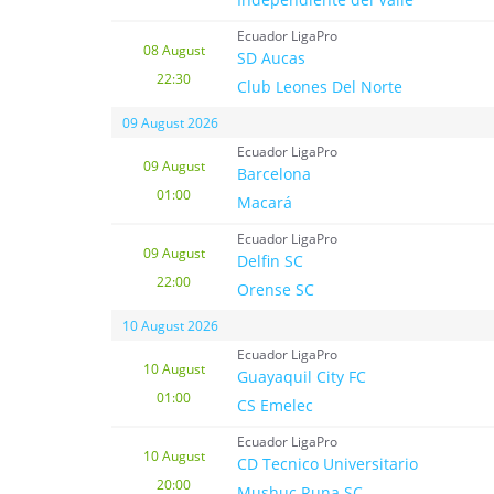
Ecuador LigaPro
08 August
SD Aucas
22:30
Club Leones Del Norte
09 August 2026
Ecuador LigaPro
09 August
Barcelona
01:00
Macará
Ecuador LigaPro
09 August
Delfin SC
22:00
Orense SC
10 August 2026
Ecuador LigaPro
10 August
Guayaquil City FC
01:00
CS Emelec
Ecuador LigaPro
10 August
CD Tecnico Universitario
20:00
Mushuc Runa SC