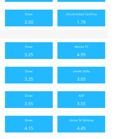
Draw
Universidad Católica
3.50
1.78
Draw
Manta FC
3.25
4.95
Draw
Levski Sofia
3.25
3.05
Draw
AGF
3.55
3.55
Draw
Union St Gilloise
4.15
4.45