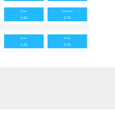
Draw
Osasuna
3.45
3.70
Draw
Elche
3.20
3.05