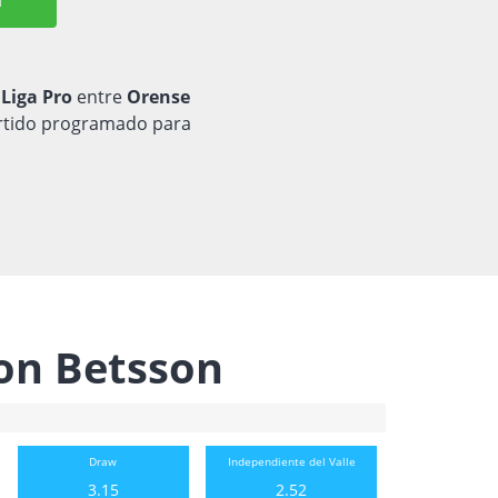
a
Liga Pro
entre
Orense
artido programado para
on Betsson
Draw
Independiente del Valle
3.15
2.52