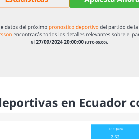
 de datos del próximo
pronostico deportivo
del partido de l
tsson
encontrarás todos los detalles relevantes sobre el p
el
27/09/2024 20:00:00
.
(UTC-05:00)
deportivas en Ecuador c
LDU Quito
2.62