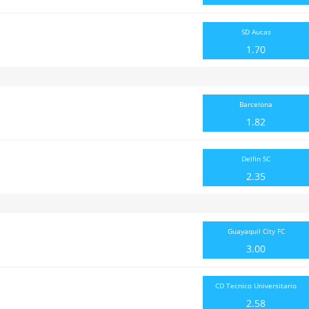
SD Aucas
1.70
Barcelona
1.82
Delfin SC
2.35
Guayaquil City FC
3.00
CD Tecnico Universitario
2.58