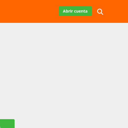
Abrir cuenta
a